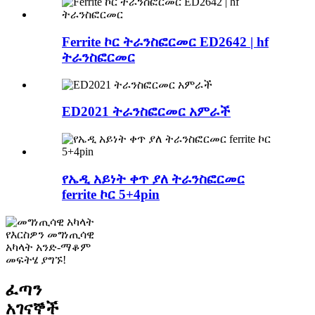
Ferrite ኮር ትራንስፎርመር ED2642 | hf
ትራንስፎርመር
ED2021 ትራንስፎርመር አምራች
የኤዲ አይነት ቀጥ ያለ ትራንስፎርመር
ferrite ኮር 5+4pin
የእርስዎን መግነጢሳዊ
አካላት አንድ-ማቆም
መፍትሄ ያግኙ!
ፈጣን
አገናኞች