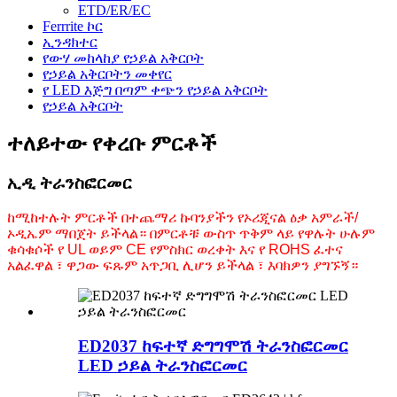
ETD/ER/EC
Ferrrite ኮር
ኢንዳክተር
የውሃ መከላከያ የኃይል አቅርቦት
የኃይል አቅርቦትን መቀየር
የ LED እጅግ በጣም ቀጭን የኃይል አቅርቦት
የኃይል አቅርቦት
ተለይተው የቀረቡ ምርቶች
ኢዲ ትራንስፎርመር
ከሚከተሉት ምርቶች በተጨማሪ ኩባንያችን የኦሪጂናል ዕቃ አምራች/
ኦዲኤም ማበጀት ይችላል። በምርቶቹ ውስጥ ጥቅም ላይ የዋሉት ሁሉም
ቁሳቁሶች የ UL ወይም CE የምስክር ወረቀት እና የ ROHS ፈተና
አልፈዋል ፣ ዋጋው ፍጹም አጥጋቢ ሊሆን ይችላል ፣ እባክዎን ያግኙኝ።
ED2037 ከፍተኛ ድግግሞሽ ትራንስፎርመር
LED ኃይል ትራንስፎርመር