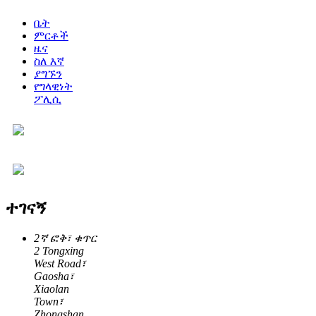
ቤት
ምርቶች
ዜና
ስለ እኛ
ያግኙን
የግላዊነት
ፖሊሲ
ተገናኝ
2ኛ ፎቅ፣ ቁጥር
2 Tongxing
West Road፣
Gaosha፣
Xiaolan
Town፣
Zhongshan