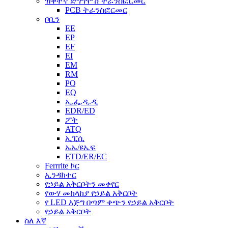
ዝቅተኛ ድግግሞሽ ትራንስፎርመር
PCB ትራንስፎርመር
ቦቢን
EE
EP
EF
EI
EM
RM
PQ
EQ
ኢ.ፌ.ዲ.ዲ
EDR/ED
ፖት
ATQ
ኢፒሲ
ኡኡ/ዩኤፍ
ETD/ER/EC
Ferrrite ኮር
ኢንዳክተር
የኃይል አቅርቦትን መቀየር
የውሃ መከላከያ የኃይል አቅርቦት
የ LED እጅግ በጣም ቀጭን የኃይል አቅርቦት
የኃይል አቅርቦት
ስለ እኛ