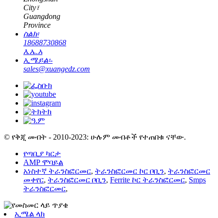
City፣
Guangdong
Province
ስልክ፡
18688730868
እ.ኤ.አ
ኢሜይል፡-
sales@xuangedz.com
© የቅጂ መብት - 2010-2023: ሁሉም መብቶች የተጠበቁ ናቸው.
የጣቢያ ካርታ
AMP ሞባይል
አነስተኛ ትራንስፎርመር
,
ትራንስፎርመር ኮር ቦቢን
,
ትራንስፎርመር
መቀየር
,
ትራንስፎርመር ቦቢን
,
Ferrite ኮር ትራንስፎርመር
,
Smps
ትራንስፎርመር
,
ኢሜል ላክ