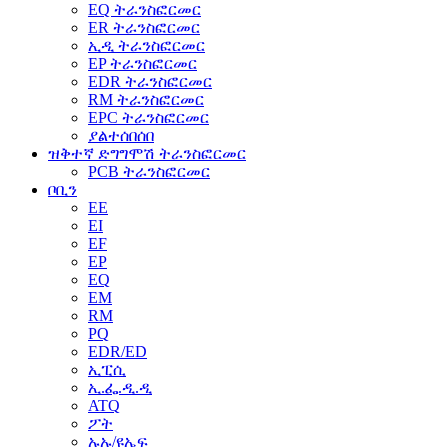
EQ ትራንስፎርመር
ER ትራንስፎርመር
ኢዲ ትራንስፎርመር
EP ትራንስፎርመር
EDR ትራንስፎርመር
RM ትራንስፎርመር
EPC ትራንስፎርመር
ያልተሰበሰበ
ዝቅተኛ ድግግሞሽ ትራንስፎርመር
PCB ትራንስፎርመር
ቦቢን
EE
EI
EF
EP
EQ
EM
RM
PQ
EDR/ED
ኢፒሲ
ኢ.ፌ.ዲ.ዲ
ATQ
ፖት
ኡኡ/ዩኤፍ