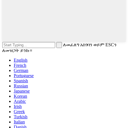
ለመፈለግ አስገባን ወይም ESCን
ለመዝጋት ይንኩ።
English
French
German
Portuguese
Spanish
Russian
Japanese
Korean
Arabic
Irish
Greek
Turkish
Italian
Danish