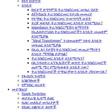
የእኛ ቡድኖች
እንዴት
ከፍተኛ ድግግሞሽ ትራንስፎርመር ሙከራ ሂደት
ለFlyback ትራንስፎርመር የታሪክ መመሪያ
የተግባር ትራንስፎርመር ተመጣጣኝ ዑደት
ደረጃ ወደላይ ትራንስፎርመር እንዴት እንደሚሰራ?
impedance ትራንስፎርሜሽን ለማግኘት
የኤሌክትሮኒክስ ትራንስፎርመሮችን እንዴት መጠቀም
እንደሚቻል
"Ideal Transformer" ን በመጠቀም ንድፍ እንዴት
መፍጠር እንደሚቻል
የኤሲ እና የታሸገ ትራንስፎርመር ውጤታማነትን
እንዴት ማሻሻል ይቻላል?
ትራንስፎርመር እንዴት እንደሚጫን?
በኢንዱስትሪ አፕሊኬሽኖች ውስጥ ትራንስፎርመሮች
ጠቃሚ ሚና የሚጫወቱት እንዴት ነው?
ትራንስፎርመሮች ተግባራቸውን እንዴት ያከናውናሉ?
የፋብሪካ ጉብኝት
አገልግሎቶች
የምስክር ወረቀት
መተግበሪያ
Spark Switches
ወታደራዊ ኢላማ ሌዘር
ሌዘር መለኪያ መሳሪያዎች
የሌዘር ብልጭታ ቱቦዎች