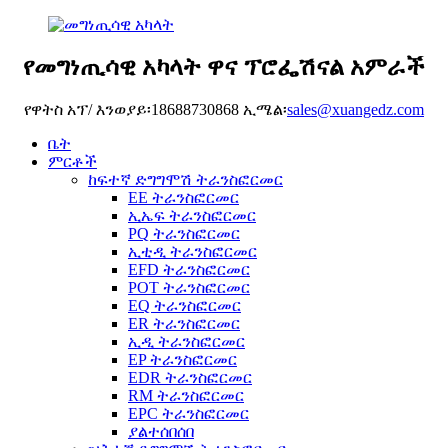
የመግነጢሳዊ አካላት ዋና ፕሮፌሽናል አምራች
የዋትስ አፕ/ እንወያይ፡18688730868 ኢሜል፡
sales@xuangedz.com
ቤት
ምርቶች
ከፍተኛ ድግግሞሽ ትራንስፎርመር
EE ትራንስፎርመር
ኢኤፍ ትራንስፎርመር
PQ ትራንስፎርመር
ኢቲዲ ትራንስፎርመር
EFD ትራንስፎርመር
POT ትራንስፎርመር
EQ ትራንስፎርመር
ER ትራንስፎርመር
ኢዲ ትራንስፎርመር
EP ትራንስፎርመር
EDR ትራንስፎርመር
RM ትራንስፎርመር
EPC ትራንስፎርመር
ያልተሰበሰበ