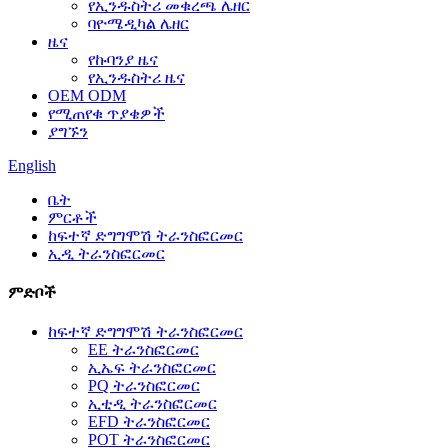
የኢንዱስትሪ መቁረጫ ሌዘር
ባዮሜዲካል ሌዘር
ዜና
የኩባንያ ዜና
የኢንዱስትሪ ዜና
OEM ODM
የሚጠየቁ ጥያቄዎች
ያግኙን
English
ቤት
ምርቶች
ከፍተኛ ድግግሞሽ ትራንስፎርመር
ኢዲ ትራንስፎርመር
ምድቦች
ከፍተኛ ድግግሞሽ ትራንስፎርመር
EE ትራንስፎርመር
ኢኤፍ ትራንስፎርመር
PQ ትራንስፎርመር
ኢቲዲ ትራንስፎርመር
EFD ትራንስፎርመር
POT ትራንስፎርመር