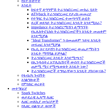
የእኛ ቡድኖች
እንዴት
ከፍተኛ ድግግሞሽ ትራንስፎርመር ሙከራ ሂደት
ለFlyback ትራንስፎርመር የታሪክ መመሪያ
የተግባር ትራንስፎርመር ተመጣጣኝ ዑደት
ደረጃ ወደላይ ትራንስፎርመር እንዴት እንደሚሰራ?
impedance ትራንስፎርሜሽን ለማግኘት
የኤሌክትሮኒክስ ትራንስፎርመሮችን እንዴት መጠቀም
እንደሚቻል
"Ideal Transformer" ን በመጠቀም ንድፍ እንዴት
መፍጠር እንደሚቻል
የኤሲ እና የታሸገ ትራንስፎርመር ውጤታማነትን
እንዴት ማሻሻል ይቻላል?
ትራንስፎርመር እንዴት እንደሚጫን?
በኢንዱስትሪ አፕሊኬሽኖች ውስጥ ትራንስፎርመሮች
ጠቃሚ ሚና የሚጫወቱት እንዴት ነው?
ትራንስፎርመሮች ተግባራቸውን እንዴት ያከናውናሉ?
የፋብሪካ ጉብኝት
አገልግሎቶች
የምስክር ወረቀት
መተግበሪያ
Spark Switches
ወታደራዊ ኢላማ ሌዘር
ሌዘር መለኪያ መሳሪያዎች
የሌዘር ብልጭታ ቱቦዎች