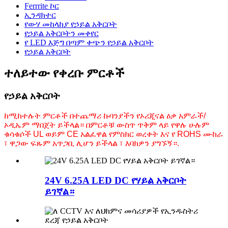
Ferrrite ኮር
ኢንዳክተር
የውሃ መከላከያ የኃይል አቅርቦት
የኃይል አቅርቦትን መቀየር
የ LED እጅግ በጣም ቀጭን የኃይል አቅርቦት
የኃይል አቅርቦት
ተለይተው የቀረቡ ምርቶች
የኃይል አቅርቦት
ከሚከተሉት ምርቶች በተጨማሪ ኩባንያችን የኦሪጂናል ዕቃ አምራች/
ኦዲኤም ማበጀት ይችላል። በምርቶቹ ውስጥ ጥቅም ላይ የዋሉ ሁሉም
ቁሳቁሶች UL ወይም CE አልፈዋል
የምስክር ወረቀት እና የ ROHS ሙከራ
፣ ዋጋው ፍጹም አጥጋቢ ሊሆን ይችላል ፣ እባክዎን ያግኙኝ።
.
24V 6.25A LED DC የሃይል አቅርቦት
ይገኛል።