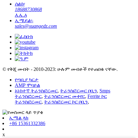
ስልክ፡
18688730868
እ.ኤ.አ
ኢሜይል፡-
sales@xuangedz.com
© የቅጂ መብት - 2010-2023: ሁሉም መብቶች የተጠበቁ ናቸው.
የጣቢያ ካርታ
AMP ሞባይል
አነስተኛ ትራንስፎርመር
,
ትራንስፎርመር ቦቢን
,
Smps
ትራንስፎርመር
,
ትራንስፎርመር መቀየር
,
Ferrite ኮር
ትራንስፎርመር
,
ትራንስፎርመር ኮር ቦቢን
,
ኢሜል ላክ
+86 15361332386
x