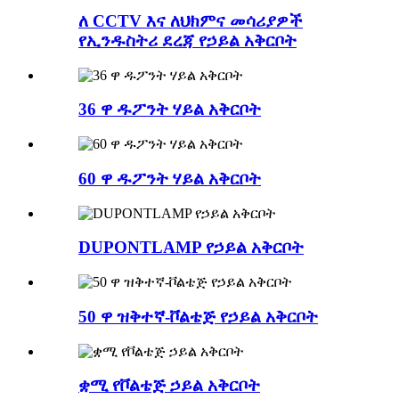
ለ CCTV እና ለህክምና መሳሪያዎች
የኢንዱስትሪ ደረጃ የኃይል አቅርቦት
36 ዋ ዱፖንት ሃይል አቅርቦት
60 ዋ ዱፖንት ሃይል አቅርቦት
DUPONTLAMP የኃይል አቅርቦት
50 ዋ ዝቅተኛ-ቮልቴጅ የኃይል አቅርቦት
ቋሚ የቮልቴጅ ኃይል አቅርቦት