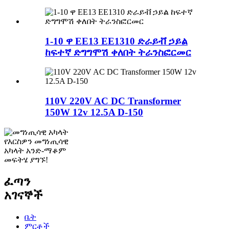
1-10 ዋ EE13 EE1310 ድራይቭ ኃይል
ከፍተኛ ድግግሞሽ ቀለበት ትራንስፎርመር
110V 220V AC DC Transformer
150W 12v 12.5A D-150
የእርስዎን መግነጢሳዊ
አካላት አንድ-ማቆም
መፍትሄ ያግኙ!
ፈጣን
አገናኞች
ቤት
ምርቶች