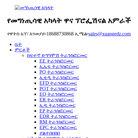
የመግነጢሳዊ አካላት ዋና ፕሮፌሽናል አምራች
የዋትስ አፕ/ እንወያይ፡18688730868 ኢሜል፡
sales@xuangedz.com
ቤት
ምርቶች
ከፍተኛ ድግግሞሽ ትራንስፎርመር
EE ትራንስፎርመር
ኢኤፍ ትራንስፎርመር
PQ ትራንስፎርመር
ኢቲዲ ትራንስፎርመር
EFD ትራንስፎርመር
POT ትራንስፎርመር
EQ ትራንስፎርመር
ER ትራንስፎርመር
ኢዲ ትራንስፎርመር
EP ትራንስፎርመር
EDR ትራንስፎርመር
RM ትራንስፎርመር
EPC ትራንስፎርመር
ያልተሰበሰበ