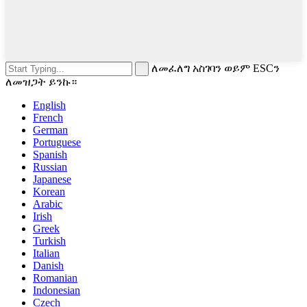
ለመፈለግ አስገባን ወይም ESCን
ለመዝጋት ይንኩ።
English
French
German
Portuguese
Spanish
Russian
Japanese
Korean
Arabic
Irish
Greek
Turkish
Italian
Danish
Romanian
Indonesian
Czech