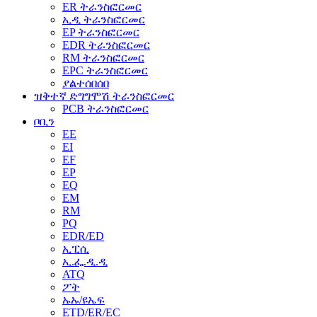
ER ትራንስፎርመር
ኢዲ ትራንስፎርመር
EP ትራንስፎርመር
EDR ትራንስፎርመር
RM ትራንስፎርመር
EPC ትራንስፎርመር
ያልተሰበሰበ
ዝቅተኛ ድግግሞሽ ትራንስፎርመር
PCB ትራንስፎርመር
ቦቢን
EE
EI
EF
EP
EQ
EM
RM
PQ
EDR/ED
ኢፒሲ
ኢ.ፌ.ዲ.ዲ
ATQ
ፖት
ኡኡ/ዩኤፍ
ETD/ER/EC