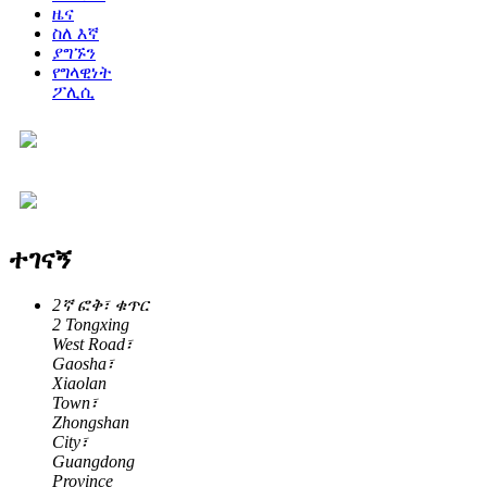
ዜና
ስለ እኛ
ያግኙን
የግላዊነት
ፖሊሲ
ተገናኝ
2ኛ ፎቅ፣ ቁጥር
2 Tongxing
West Road፣
Gaosha፣
Xiaolan
Town፣
Zhongshan
City፣
Guangdong
Province