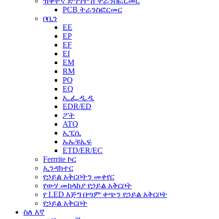
ዝቅተኛ ድግግሞሽ ትራንስፎርመር
PCB ትራንስፎርመር
ቦቢን
EE
EP
EF
EI
EM
RM
PQ
EQ
ኢ.ፌ.ዲ.ዲ
EDR/ED
ፖት
ATQ
ኢፒሲ
ኡኡ/ዩኤፍ
ETD/ER/EC
Ferrrite ኮር
ኢንዳክተር
የኃይል አቅርቦትን መቀየር
የውሃ መከላከያ የኃይል አቅርቦት
የ LED እጅግ በጣም ቀጭን የኃይል አቅርቦት
የኃይል አቅርቦት
ስለ እኛ