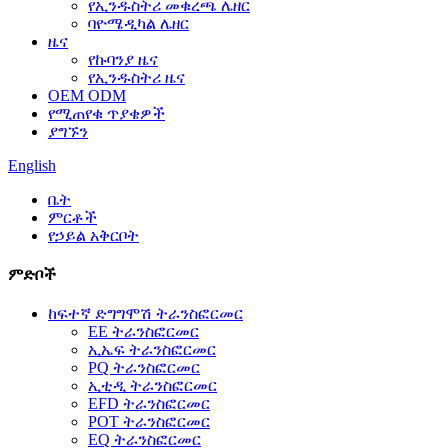
የኢንዱስትሪ መቁረጫ ሌዘር
ባዮሜዲካል ሌዘር
ዜና
የኩባንያ ዜና
የኢንዱስትሪ ዜና
OEM ODM
የሚጠየቁ ጥያቄዎች
ያግኙን
English
ቤት
ምርቶች
የኃይል አቅርቦት
ምድቦች
ከፍተኛ ድግግሞሽ ትራንስፎርመር
EE ትራንስፎርመር
ኢኤፍ ትራንስፎርመር
PQ ትራንስፎርመር
ኢቲዲ ትራንስፎርመር
EFD ትራንስፎርመር
POT ትራንስፎርመር
EQ ትራንስፎርመር