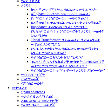
የእኛ ቡድኖች
እንዴት
ከፍተኛ ድግግሞሽ ትራንስፎርመር ሙከራ ሂደት
ለFlyback ትራንስፎርመር የታሪክ መመሪያ
የተግባር ትራንስፎርመር ተመጣጣኝ ዑደት
ደረጃ ወደላይ ትራንስፎርመር እንዴት እንደሚሰራ?
impedance ትራንስፎርሜሽን ለማግኘት
የኤሌክትሮኒክስ ትራንስፎርመሮችን እንዴት መጠቀም
እንደሚቻል
"Ideal Transformer" ን በመጠቀም ንድፍ እንዴት
መፍጠር እንደሚቻል
የኤሲ እና የታሸገ ትራንስፎርመር ውጤታማነትን
እንዴት ማሻሻል ይቻላል?
ትራንስፎርመር እንዴት እንደሚጫን?
በኢንዱስትሪ አፕሊኬሽኖች ውስጥ ትራንስፎርመሮች
ጠቃሚ ሚና የሚጫወቱት እንዴት ነው?
ትራንስፎርመሮች ተግባራቸውን እንዴት ያከናውናሉ?
የፋብሪካ ጉብኝት
አገልግሎቶች
የምስክር ወረቀት
መተግበሪያ
Spark Switches
ወታደራዊ ኢላማ ሌዘር
ሌዘር መለኪያ መሳሪያዎች
የሌዘር ብልጭታ ቱቦዎች