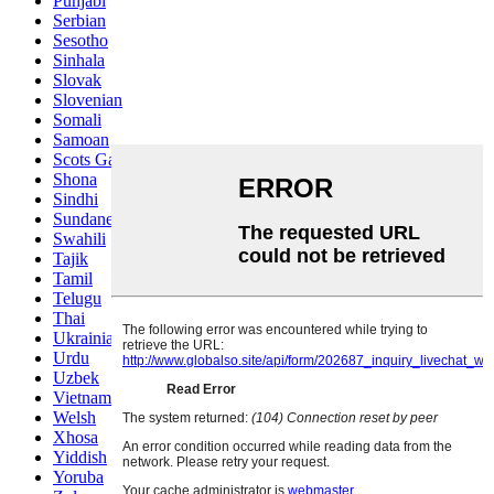
Punjabi
Serbian
Sesotho
Sinhala
Slovak
Slovenian
Somali
Samoan
Scots Gaelic
Shona
Sindhi
Sundanese
Swahili
Tajik
Tamil
Telugu
Thai
Ukrainian
Urdu
Uzbek
Vietnamese
Welsh
Xhosa
Yiddish
Yoruba