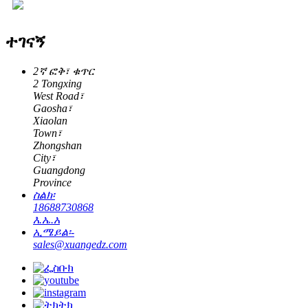
ተገናኝ
2ኛ ፎቅ፣ ቁጥር
2 Tongxing
West Road፣
Gaosha፣
Xiaolan
Town፣
Zhongshan
City፣
Guangdong
Province
ስልክ፡
18688730868
እ.ኤ.አ
ኢሜይል፡-
sales@xuangedz.com