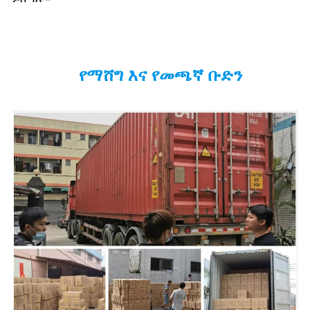
የማሸግ እና የመጫኛ ቡድን