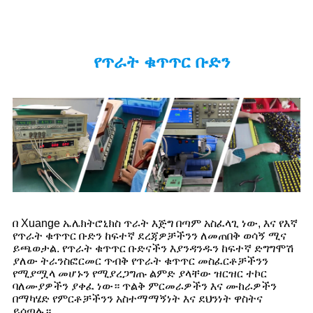
የጥራት ቁጥጥር ቡድን
በ Xuange ኤሌክትሮኒክስ ጥራት እጅግ በጣም አስፈላጊ ነው, እና የእኛ
የጥራት ቁጥጥር ቡድን ከፍተኛ ደረጃዎቻችንን ለመጠበቅ ወሳኝ ሚና
ይጫወታል. የጥራት ቁጥጥር ቡድናችን እያንዳንዱን ከፍተኛ ድግግሞሽ
ያለው ትራንስፎርመር ጥብቅ የጥራት ቁጥጥር መስፈርቶቻችንን
የሚያሟላ መሆኑን የሚያረጋግጡ ልምድ ያላቸው ዝርዝር ተኮር
ባለሙያዎችን ያቀፈ ነው። ጥልቅ ምርመራዎችን እና ሙከራዎችን
በማካሄድ የምርቶቻችንን አስተማማኝነት እና ደህንነት ዋስትና
ይሰጣሉ።