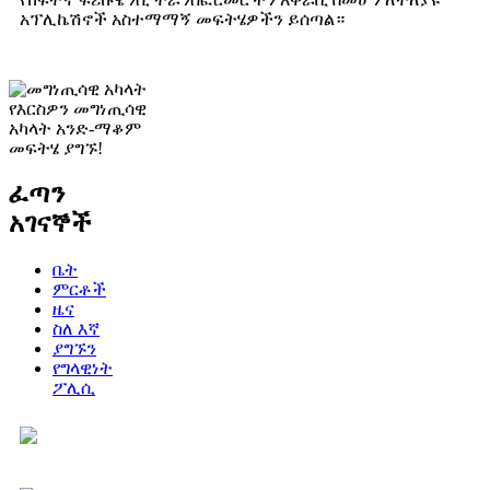
አፕሊኬሽኖች አስተማማኝ መፍትሄዎችን ይሰጣል።
የእርስዎን መግነጢሳዊ
አካላት አንድ-ማቆም
መፍትሄ ያግኙ!
ፈጣን
አገናኞች
ቤት
ምርቶች
ዜና
ስለ እኛ
ያግኙን
የግላዊነት
ፖሊሲ