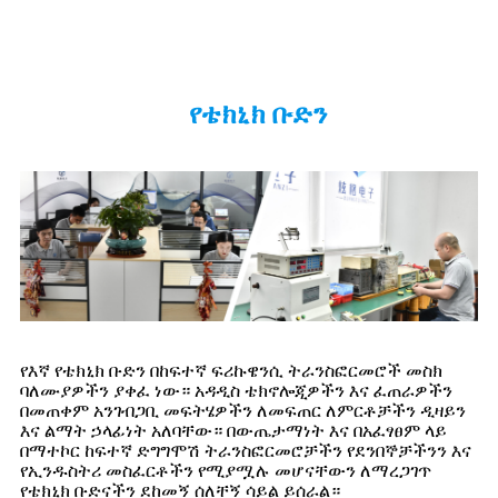
የቴክኒክ ቡድን
የእኛ የቴክኒክ ቡድን በከፍተኛ ፍሪኩዌንሲ ትራንስፎርመሮች መስክ
ባለሙያዎችን ያቀፈ ነው። አዳዲስ ቴክኖሎጂዎችን እና ፈጠራዎችን
በመጠቀም አንገብጋቢ መፍትሄዎችን ለመፍጠር ለምርቶቻችን ዲዛይን
እና ልማት ኃላፊነት አለባቸው። በውጤታማነት እና በአፈፃፀም ላይ
በማተኮር ከፍተኛ ድግግሞሽ ትራንስፎርመሮቻችን የደንበኞቻችንን እና
የኢንዱስትሪ መስፈርቶችን የሚያሟሉ መሆናቸውን ለማረጋገጥ
የቴክኒክ ቡድናችን ደከመኝ ሰለቸኝ ሳይል ይሰራል።