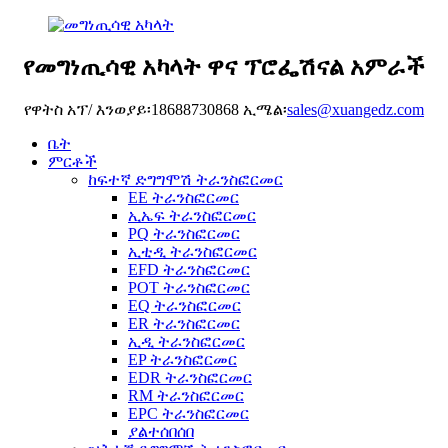
የመግነጢሳዊ አካላት ዋና ፕሮፌሽናል አምራች
የዋትስ አፕ/ እንወያይ፡18688730868 ኢሜል፡
sales@xuangedz.com
ቤት
ምርቶች
ከፍተኛ ድግግሞሽ ትራንስፎርመር
EE ትራንስፎርመር
ኢኤፍ ትራንስፎርመር
PQ ትራንስፎርመር
ኢቲዲ ትራንስፎርመር
EFD ትራንስፎርመር
POT ትራንስፎርመር
EQ ትራንስፎርመር
ER ትራንስፎርመር
ኢዲ ትራንስፎርመር
EP ትራንስፎርመር
EDR ትራንስፎርመር
RM ትራንስፎርመር
EPC ትራንስፎርመር
ያልተሰበሰበ