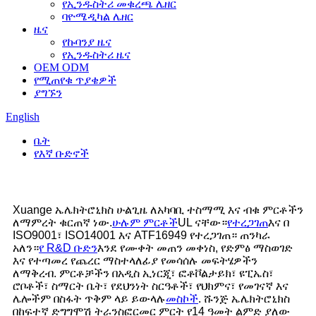
የኢንዱስትሪ መቁረጫ ሌዘር
ባዮሜዲካል ሌዘር
ዜና
የኩባንያ ዜና
የኢንዱስትሪ ዜና
OEM ODM
የሚጠየቁ ጥያቄዎች
ያግኙን
English
ቤት
የእኛ ቡድኖች
Xuange ኤሌክትሮኒክስ ሁልጊዜ ለአካባቢ ተስማሚ እና ብቁ ምርቶችን
ለማምረት ቁርጠኛ ነው.
ሁሉም ምርቶች
UL ናቸው።
የተረጋገጠ
እና በ
ISO9001፣ ISO14001 እና ATF16949 የተረጋገጠ። ጠንካራ
አለን።
የ R&D ቡድን
እንደ የሙቀት መጠን መቀነስ, የድምፅ ማስወገድ
እና የተጣመረ የጨረር ማስተላለፊያ የመሳሰሉ መፍትሄዎችን
ለማቅረብ. ምርቶቻችን በአዲስ ኢነርጂ፣ ፎቶቮልታይክ፣ ዩፒኤስ፣
ሮቦቶች፣ ስማርት ቤት፣ የደህንነት ስርዓቶች፣ የህክምና፣ የመገናኛ እና
ሌሎችም በስፋት ጥቅም ላይ ይውላሉ
መስኮች
. ሹንጅ ኤሌክትሮኒክስ
በከፍተኛ ድግግሞሽ ትራንስፎርመር ምርት የ14 ዓመት ልምድ ያለው