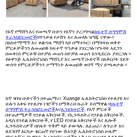
የእኛ የማሸግ እና የመጫኛ ቡድን የእኛን ያረጋግጣል
ከፍተኛ ድግግሞሽ
ትራንስፎርመሮች
በጥንቃቄ የታሸጉ እና ለመላክ ዝግጁ ናቸው።
በአስተማማኝ እና ቀልጣፋ ማሸግ ላይ በማተኮር፣ በማጓጓዝ ወቅት
ምርቶቻችንን ለመጠበቅ ከፍተኛ ጥንቃቄ ያደርጋሉ፣የጉዳት አደጋን
በመቀነስ ምርቶቹ በተቻለ መጠን በተቻለ መጠን እንዲደርሱ ያደርጋሉ።
የዙዋንጅ ኤሌክትሮኒክስ ማሸጊያ እና መጫኛ ቡድኖች በአቅርቦት ሂደት
ውስጥ የምርቶቻችንን ታማኝነት ለመጠበቅ ወሳኝ ሚና ይጫወታሉ።
ከኛ ጎበዝ ቡድናችን በተጨማሪ፣ Xuange ኤሌክትሮኒክስ የተለያዩ እና
ሁሉን አቀፍ የተለያዩ ነገሮችን በማቅረብ ኩራት ይሰማዋል።
ከፍተኛ
ድግግሞሽ ትራንስፎርመሮች
እና
ኢንደክተሮች
. የእኛ ምርቶች
በተጠቃሚዎች የኃይል አቅርቦቶች, የኢንዱስትሪ የኃይል አቅርቦቶች,
አዲስ የኃይል አቅርቦቶች, የ LED የኃይል አቅርቦቶች እና ሌሎች
ኢንዱስትሪዎች በስፋት ጥቅም ላይ ይውላሉ. ለፈጠራ፣ ለጥራት እና
ለደንበኛ እርካታ ቁርጠኛ የሆነው ሹአንጅ ኤሌክትሮኒክስ ሁሌም
የከፍተኛ ፍሪኩዌንሲ ትራንስፎርመሮችን አቅራቢ በመሆን ለተለያዩ