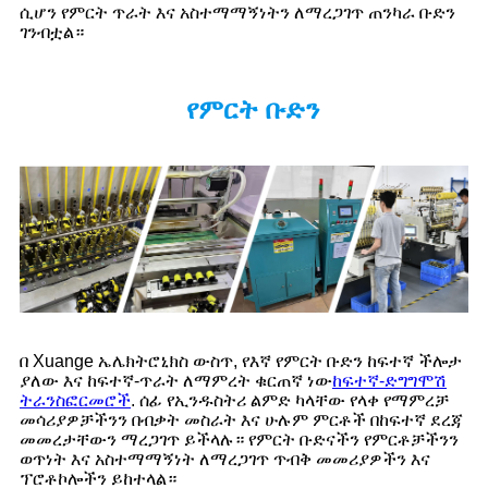
ሲሆን የምርት ጥራት እና አስተማማኝነትን ለማረጋገጥ ጠንካራ ቡድን
ገንብቷል።
የምርት ቡድን
በ Xuange ኤሌክትሮኒክስ ውስጥ, የእኛ የምርት ቡድን ከፍተኛ ችሎታ
ያለው እና ከፍተኛ-ጥራት ለማምረት ቁርጠኛ ነው
ከፍተኛ-ድግግሞሽ
ትራንስፎርመሮች
. ሰፊ የኢንዱስትሪ ልምድ ካላቸው የላቀ የማምረቻ
መሳሪያዎቻችንን በብቃት መስራት እና ሁሉም ምርቶች በከፍተኛ ደረጃ
መመረታቸውን ማረጋገጥ ይችላሉ። የምርት ቡድናችን የምርቶቻችንን
ወጥነት እና አስተማማኝነት ለማረጋገጥ ጥብቅ መመሪያዎችን እና
ፕሮቶኮሎችን ይከተላል።