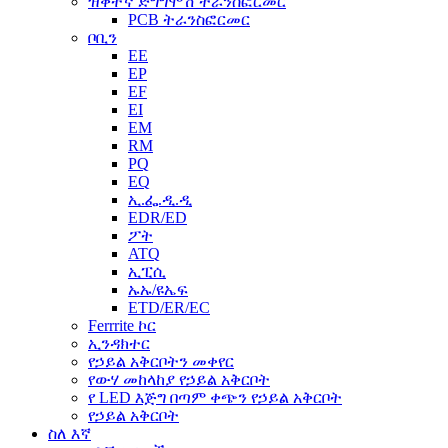
ዝቅተኛ ድግግሞሽ ትራንስፎርመር
PCB ትራንስፎርመር
ቦቢን
EE
EP
EF
EI
EM
RM
PQ
EQ
ኢ.ፌ.ዲ.ዲ
EDR/ED
ፖት
ATQ
ኢፒሲ
ኡኡ/ዩኤፍ
ETD/ER/EC
Ferrrite ኮር
ኢንዳክተር
የኃይል አቅርቦትን መቀየር
የውሃ መከላከያ የኃይል አቅርቦት
የ LED እጅግ በጣም ቀጭን የኃይል አቅርቦት
የኃይል አቅርቦት
ስለ እኛ