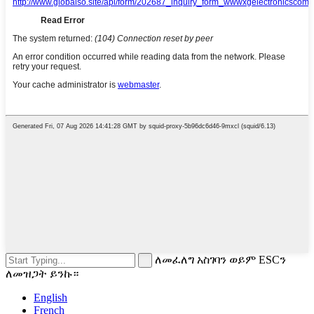
ለመፈለግ አስገባን ወይም ESCን
ለመዝጋት ይንኩ።
English
French