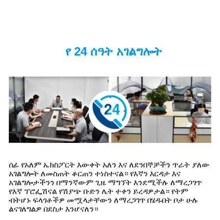
የ 24 ሰዓት አገልግሎት
ሰፊ የአለም ኤክስፖርት እውቀት አለን እና ለደንበኞቻችን ጥራት ያለው
አገልግሎት ለመስጠት ቆርጠን ተነስተናል። የእኛን እርዳታ እና
አገልግሎታችንን በማንኛውም ጊዜ ማግኘት እንደሚችሉ ለማረጋገጥ
የእኛ ፕሮፌሽናል የሽያጭ ቡድን ሌት ተቀን ይረዳዎታል። የትም
ብትሆኑ ፍላጎቶችዎ መሟላታቸውን ለማረጋገጥ በሄዱበት ቦታ ሁሉ
ልናገለግልዎ በደስታ እንሆናለን።