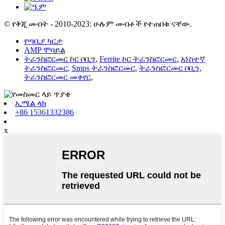
© የቅጂ መብት - 2010-2023: ሁሉም መብቶች የተጠበቁ ናቸው.
የጣቢያ ካርታ
AMP ሞባይል
ትራንስፎርመር ኮር ቦቢን
,
Ferrite ኮር ትራንስፎርመር
,
አነስተኛ
ትራንስፎርመር
,
Smps ትራንስፎርመር
,
ትራንስፎርመር ቦቢን
,
ትራንስፎርመር መቀየር
,
ኢሜል ላክ
+86 15361332386
x