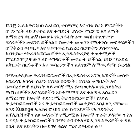
ሹንጅ ኤሌክትሮኒክስ ለአካባቢ ተስማሚ እና ብቁ የሆኑ ምርቶችን
በማምረት ላይ ያተኮረ እና ቀጣይነት ያለው ምርምር እና ልማት
ለማድረግ ቁርጠኛ በመሆኑ የኢንዱስትሪው መስክ ተለዋዋጭ
ፍላጎቶችን መደገፍ ይችላል። የሙቀት መጠንን የሚቀንሱ መፍትሄዎችን
በማቅረብ ጫጫታ እና የተጣመረ የጨረር ስርጭትን ያስወግዳል,
ኩባንያው የትራንስፎርመሮችን ኢንዱስትሪያዊ ተጠቃሚዎች
የሚያጋጥሟቸውን ልዩ ተግዳሮቶች መፍታት ይችላል, ይህም የኃይል
አቅርቦት ስርዓቶችን እና መሳሪያዎችን አፈፃፀም ለማመቻቸት ይረዳል.
በማጠቃለያው ትራንስፎርመሮች በኢንዱስትሪ አፕሊኬሽኖች ውስጥ
አስፈላጊ አካላት ሲሆኑ በሃይል ስርጭት፣ በሃይል ቆጣቢነት እና
በመሳሪያዎች ደህንነት ላይ ወሳኝ ሚና ይጫወታሉ። የኢንደስትሪ
ማሽነሪዎችን እና ሂደቶችን አስተማማኝ እና ቀልጣፋ አሰራርን
ለማረጋገጥ ከፍተኛ ተደጋጋሚ ትራንስፎርመሮች፣ የሃይል
ትራንስፎርመሮች እና ትራንስፎርመሮች መቀያየር አስፈላጊ ናቸው።
እንደ Xuange ኤሌክትሮኒክስ ያሉ ኩባንያዎች የኢንደስትሪ
አፕሊኬሽኖችን ልዩ ፍላጎቶች የሚያሟሉ ከፍተኛ ጥራት ያላቸውን እና
አዳዲስ ትራንስፎርመሮችን በማቅረብ የተለያዩ ኢንዱስትሪዎች ቀጣይ
ስኬት እና እድገትን በመደገፍ ቁልፍ ሚና ይጫወታሉ።