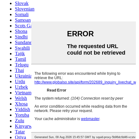
Slovak
Slovenian
Somali
Samoan
Scots Gaelic
Shona
Sindhi
Sundanese
Swahili
Tajik
Tamil
Telugu
Thai
Ukrainian
Urdu
Uzbek
Vietnamese
Welsh
Xhosa
Yiddish
Yoruba
Zulu
Kinyarwanda
Tatar
Oriya