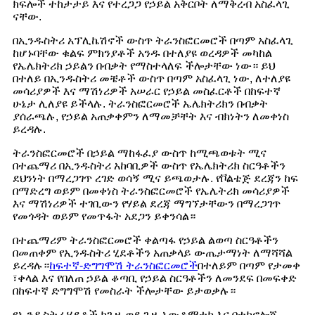
ክፍሎች ተከታታይ እና የተረጋጋ የኃይል አቅርቦት ለማቅረብ አስፈላጊ
ናቸው.
በኢንዱስትሪ አፕሊኬሽኖች ውስጥ ትራንስፎርመሮች በጣም አስፈላጊ
ከሆኑባቸው ቁልፍ ምክንያቶች አንዱ በተለያዩ ወረዳዎች መካከል
የኤሌክትሪክ ኃይልን በብቃት የማስተላለፍ ችሎታቸው ነው። ይህ
በተለይ በኢንዱስትሪ መቼቶች ውስጥ በጣም አስፈላጊ ነው, ለተለያዩ
መሳሪያዎች እና ማሽነሪዎች አሠራር የኃይል መስፈርቶች በከፍተኛ
ሁኔታ ሊለያዩ ይችላሉ. ትራንስፎርመሮች ኤሌክትሪክን በብቃት
ያሰራጫሉ, የኃይል አጠቃቀምን ለማመቻቸት እና ብክነትን ለመቀነስ
ይረዳሉ.
ትራንስፎርመሮች በኃይል ማከፋፈያ ውስጥ ከሚጫወቱት ሚና
በተጨማሪ በኢንዱስትሪ አከባቢዎች ውስጥ የኤሌክትሪክ ስርዓቶችን
ደህንነት በማረጋገጥ ረገድ ወሳኝ ሚና ይጫወታሉ. የቮልቴጅ ደረጃን ከፍ
በማድረግ ወይም በመቀነስ ትራንስፎርመሮች የኤሌትሪክ መሳሪያዎች
እና ማሽነሪዎች ተገቢውን የሃይል ደረጃ ማግኘታቸውን በማረጋገጥ
የመጎዳት ወይም የመጥፋት አደጋን ይቀንሳል።
በተጨማሪም ትራንስፎርመሮች ቀልጣፋ የኃይል ልወጣ ስርዓቶችን
በመጠቀም የኢንዱስትሪ ሂደቶችን አጠቃላይ ውጤታማነት ለማሻሻል
ይረዳሉ።
ከፍተኛ-ድግግሞሽ ትራንስፎርመሮች
በተለይም በጣም የታመቀ
፣ቀላል እና የበለጠ ኃይል ቆጣቢ የኃይል ስርዓቶችን ለመንደፍ በመፍቀድ
በከፍተኛ ድግግሞሽ የመስራት ችሎታቸው ይታወቃሉ።
የኢንዱስትሪ ሂደቶች ከጊዜ ወደ ጊዜ አውቶማቲክ እና በቴክኖሎጂ