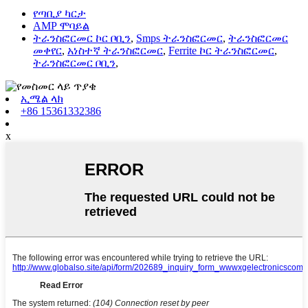
የጣቢያ ካርታ
AMP ሞባይል
ትራንስፎርመር ኮር ቦቢን
,
Smps ትራንስፎርመር
,
ትራንስፎርመር
መቀየር
,
አነስተኛ ትራንስፎርመር
,
Ferrite ኮር ትራንስፎርመር
,
ትራንስፎርመር ቦቢን
,
ኢሜል ላክ
+86 15361332386
x