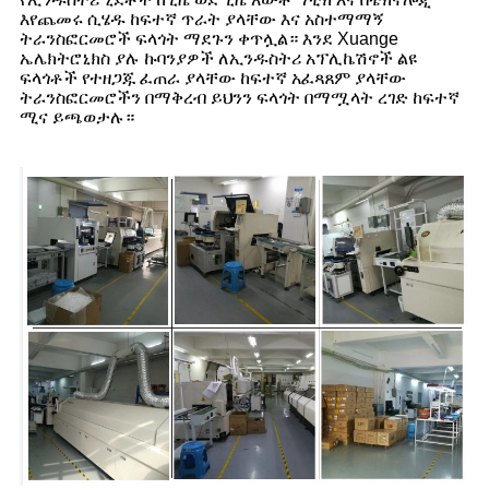
እየጨመሩ ሲሄዱ ከፍተኛ ጥራት ያላቸው እና አስተማማኝ
ትራንስፎርመሮች ፍላጎት ማደጉን ቀጥሏል። እንደ Xuange
ኤሌክትሮኒክስ ያሉ ኩባንያዎች ለኢንዱስትሪ አፕሊኬሽኖች ልዩ
ፍላጎቶች የተዘጋጁ ፈጠራ ያላቸው ከፍተኛ አፈጻጸም ያላቸው
ትራንስፎርመሮችን በማቅረብ ይህንን ፍላጎት በማሟላት ረገድ ከፍተኛ
ሚና ይጫወታሉ።