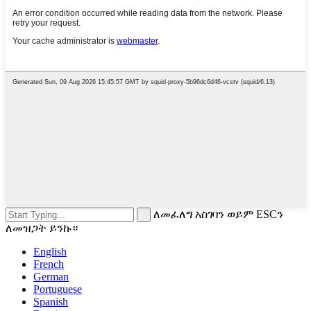
ለመፈለግ አስገባን ወይም ESCን
ለመዝጋት ይንኩ።
English
French
German
Portuguese
Spanish