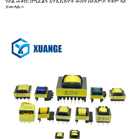
ሃይል መቀየር በሚፈልጉ አፕሊኬሽኖች ውስጥ በተለምዶ ጥቅም ላይ
ይውላሉ።