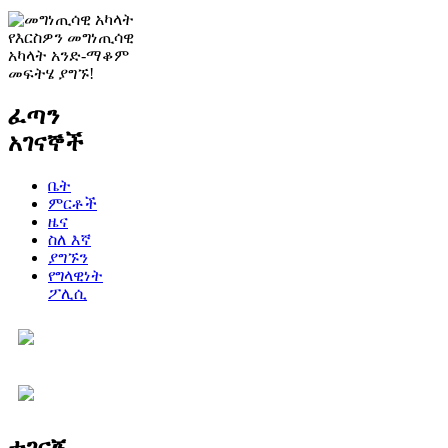
የእርስዎን መግነጢሳዊ
አካላት አንድ-ማቆም
መፍትሄ ያግኙ!
ፈጣን
አገናኞች
ቤት
ምርቶች
ዜና
ስለ እኛ
ያግኙን
የግላዊነት
ፖሊሲ
ተገናኝ