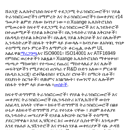
ሹአንጅ ኤሌክትሮኒክስ ከፍተኛ ተደጋጋሚ ትራንስፎርመሮችን፣ ሃይል
ትራንስፎርመሮችን በማምረት እና ትራንስፎርመሮችን በመቀያየር የ14
ዓመታት ልምድ ያለው ኩባንያ ነው። በ Xuange ኤሌክትሮኒክስ
የሚመረቱት ከፍተኛ ተደጋጋሚ ትራንስፎርመሮች እና ኢንደክተሮች
በተጠቃሚዎች የኃይል አቅርቦቶች፣ በኢንዱስትሪ ሃይል አቅርቦቶች፣
በአዳዲስ የኃይል አቅርቦቶች፣ በኤልዲ ሃይል አቅርቦቶች እና በሌሎችም
ኢንዱስትሪዎች በስፋት ጥቅም ላይ ይውላሉ። ኩባንያው ለአካባቢ ጥበቃ
ተስማሚ የሆኑ ምርቶችን ለማምረት ቆርጧል, ሁሉም UL
አልፈዋል
ማረጋገጫ
እና ISO9001፣ ISO14001 እና ATF16949
የምስክር ወረቀቶችን አልፏል። Xuange ኤሌክትሮኒክስ ማቀዝቀዝ፣
ጫጫታ ማስወገድ፣ የተጣመረ የጨረር ማስተላለፊያ እና ሌሎች
መፍትሄዎችን የሚያቀርብ ጠንካራ የ R&D ቡድን አለው። ምርቶቹ
በአዲስ ኢነርጂ፣ ፎቶቮልቲክስ፣ ዩፒኤስ፣ ሮቦቶች፣ ስማርት ቤቶች፣
የደህንነት ስርዓቶች፣ የህክምና አገልግሎት፣ የመገናኛ እና ሌሎችም
በስፋት ጥቅም ላይ ይውላሉ።
መስኮች
.
ከፍተኛ-ድግግሞሽ ትራንስፎርመሮች፣ የሃይል ትራንስፎርመሮች እና
መቀያየር ትራንስፎርመሮች በኢንዱስትሪ አፕሊኬሽኖች ውስጥ
አስፈላጊ አካላት ናቸው። ከፍተኛ-ድግግሞሽ ትራንስፎርመሮች በልዩ
ሁኔታ ለከፍተኛ-ድግግሞሽ ሥራ የተነደፉ ናቸው ፣ ይህም ለተለያዩ
የኢንዱስትሪ መሣሪያዎች የኃይል አቅርቦት ስርዓቶች ተስማሚ
ያደርጋቸዋል። እንደ ኢንቮርተር እና መቀየሪያ ሲስተሞች፣ እንዲሁም
እንደ የፀሐይ ኢንቬንተሮች እና የንፋስ ሃይል መቀየሪያዎች ባሉ ታዳሽ