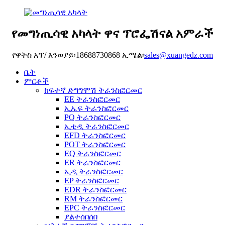
የመግነጢሳዊ አካላት ዋና ፕሮፌሽናል አምራች
የዋትስ አፕ/ እንወያይ፡18688730868 ኢሜል፡
sales@xuangedz.com
ቤት
ምርቶች
ከፍተኛ ድግግሞሽ ትራንስፎርመር
EE ትራንስፎርመር
ኢኤፍ ትራንስፎርመር
PQ ትራንስፎርመር
ኢቲዲ ትራንስፎርመር
EFD ትራንስፎርመር
POT ትራንስፎርመር
EQ ትራንስፎርመር
ER ትራንስፎርመር
ኢዲ ትራንስፎርመር
EP ትራንስፎርመር
EDR ትራንስፎርመር
RM ትራንስፎርመር
EPC ትራንስፎርመር
ያልተሰበሰበ