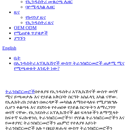
የኢንዱስትሪ መቁረጫ ሌዘር
ባዮሜዲካል ሌዘር
ዜና
የኩባንያ ዜና
የኢንዱስትሪ ዜና
OEM ODM
የሚጠየቁ ጥያቄዎች
ያግኙን
English
ቤት
በኢንዱስትሪ አፕሊኬሽኖች ውስጥ ትራንስፎርመሮች ጠቃሚ ሚና
የሚጫወቱት እንዴት ነው?
ትራንስፎርመሮች
በተለያዩ የኢንዱስትሪ አፕሊኬሽኖች ውስጥ ወሳኝ
ሚና ይጫወታሉ እና የኃይል አቅርቦት ስርዓት አስፈላጊ አካል ናቸው.
የኤሌክትሪክ ኃይልን በወረዳዎች መካከል ለማስተላለፍ የሚያገለግሉ
ሲሆን ቀልጣፋ እና ደህንነቱ የተጠበቀ የኃይል ስርጭትን ለማረጋገጥ
ወሳኝ ናቸው. የኢንደስትሪ አፕሊኬሽኖች ልዩ ፍላጎቶችን ለማሟላት
ከፍተኛ ፍሪኩዌንሲ ትራንስፎርመሮችን፣ የሃይል ትራንስፎርመሮችን እና
የመቀያየር ትራንስፎርመሮችን ጨምሮ የተለያዩ አይነት
ትራንስፎርመሮች አሉ። በዚህ ጽሑፍ ውስጥ ትራንስፎርመሮችን