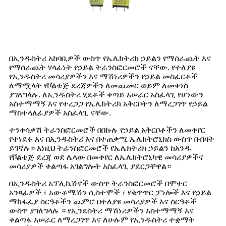
በኢንዱስትሪ አከባቢዎች ውስጥ የኤሌክትሪክ ኃይልን የማሰራጨት እና
የማሰራጨት ሃላፊነት የኃይል ትራንስፎርመሮች ናቸው. የተለያዩ
የኢንዱስትሪ መሳሪያዎችን እና ማሽነሪዎችን የኃይል መስፈርቶች
ለማሟላት የቮልቴጅ ደረጃዎችን ለመጨመር ወይም ለመቀነስ
ያገለግላሉ. ለኢንዱስትሪ ሂደቶች ቀጣይ አሠራር አስፈላጊ የሆነውን
አስተማማኝ እና የተረጋጋ የኤሌክትሪክ አቅርቦትን ለማረጋገጥ የኃይል
ማስተላለፊያዎች አስፈላጊ ናቸው.
ተንቀሳቃሽ ትራንስፎርመሮች በበኩሉ የኃይል አቅርቦቶችን ለመቀየር
የተነደፉ እና በኢንዱስትሪ እና በተጠቃሚ ኤሌክትሮኒክስ ውስጥ በብዛት
ይገኛሉ። እነዚህ ትራንስፎርመሮች የኤሌክትሪክ ኃይልን ከአንዱ
የቮልቴጅ ደረጃ ወደ ሌላው በመቀየር ለኤሌክትሮኒካዊ መሳሪያዎችና
መሳሪያዎች ቀልጣፋ አገልግሎት አስፈላጊ ያደርጋቸዋል።
በኢንዱስትሪ አፕሊኬሽኖች ውስጥ ትራንስፎርመሮች በሞተር
አንጻፊዎች ፣ አውቶሜሽን ሲስተሞች ፣ የቁጥጥር ፓነሎች እና የኃይል
ማከፋፈያ ስርዓቶችን ጨምሮ በተለያዩ መሳሪያዎች እና ስርዓቶች
ውስጥ ያገለግላሉ ። የኢንደስትሪ ማሽነሪዎችን አስተማማኝ እና
ቀልጣፋ አሠራር ለማረጋገጥ እና ለሁሉም የኢንዱስትሪ ተቋማት