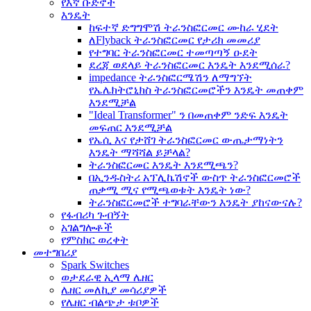
የእኛ ቡድኖች
እንዴት
ከፍተኛ ድግግሞሽ ትራንስፎርመር ሙከራ ሂደት
ለFlyback ትራንስፎርመር የታሪክ መመሪያ
የተግባር ትራንስፎርመር ተመጣጣኝ ዑደት
ደረጃ ወደላይ ትራንስፎርመር እንዴት እንደሚሰራ?
impedance ትራንስፎርሜሽን ለማግኘት
የኤሌክትሮኒክስ ትራንስፎርመሮችን እንዴት መጠቀም
እንደሚቻል
"Ideal Transformer" ን በመጠቀም ንድፍ እንዴት
መፍጠር እንደሚቻል
የኤሲ እና የታሸገ ትራንስፎርመር ውጤታማነትን
እንዴት ማሻሻል ይቻላል?
ትራንስፎርመር እንዴት እንደሚጫን?
በኢንዱስትሪ አፕሊኬሽኖች ውስጥ ትራንስፎርመሮች
ጠቃሚ ሚና የሚጫወቱት እንዴት ነው?
ትራንስፎርመሮች ተግባራቸውን እንዴት ያከናውናሉ?
የፋብሪካ ጉብኝት
አገልግሎቶች
የምስክር ወረቀት
መተግበሪያ
Spark Switches
ወታደራዊ ኢላማ ሌዘር
ሌዘር መለኪያ መሳሪያዎች
የሌዘር ብልጭታ ቱቦዎች