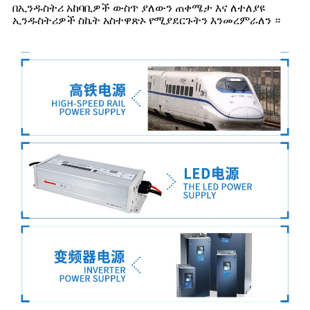
በኢንዱስትሪ አከባቢዎች ውስጥ ያለውን ጠቀሜታ እና ለተለያዩ
ኢንዱስትሪዎች ስኬት አስተዋጽኦ የሚያደርጉትን እንመረምራለን ።