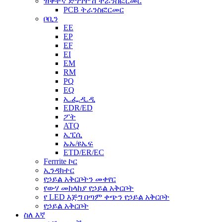
ዝቅተኛ ድግግሞሽ ትራንስፎርመር
PCB ትራንስፎርመር
ቦቢን
EE
EP
EF
EI
EM
RM
PQ
EQ
ኢ.ፌ.ዲ.ዲ
EDR/ED
ፖት
ATQ
ኢፒሲ
ኡኡ/ዩኤፍ
ETD/ER/EC
Ferrrite ኮር
ኢንዳክተር
የኃይል አቅርቦትን መቀየር
የውሃ መከላከያ የኃይል አቅርቦት
የ LED እጅግ በጣም ቀጭን የኃይል አቅርቦት
የኃይል አቅርቦት
ስለ እኛ