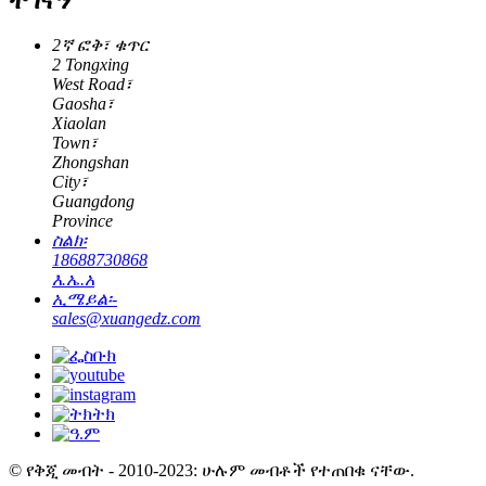
2ኛ ፎቅ፣ ቁጥር
2 Tongxing
West Road፣
Gaosha፣
Xiaolan
Town፣
Zhongshan
City፣
Guangdong
Province
ስልክ፡
18688730868
እ.ኤ.አ
ኢሜይል፡-
sales@xuangedz.com
© የቅጂ መብት - 2010-2023: ሁሉም መብቶች የተጠበቁ ናቸው.