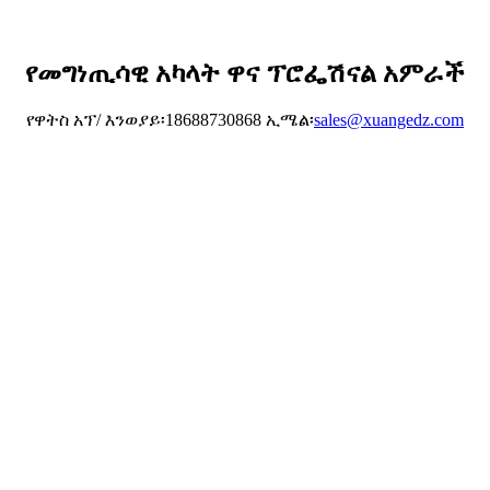
የመግነጢሳዊ አካላት ዋና ፕሮፌሽናል አምራች
የዋትስ አፕ/ እንወያይ፡18688730868 ኢሜል፡
sales@xuangedz.com