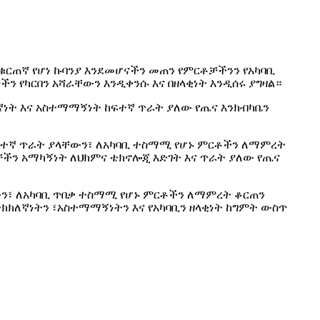
ቁርጠኛ የሆነ ኩባንያ እንደመሆናችን መጠን የምርቶቻችንን የአካባቢ
ችን የካርበን አሻራቸውን እንዲቀንሱ እና በዘላቂነት እንዲሰሩ ያግዛል።
ኛነት እና አስተማማኝነት ከፍተኛ ጥራት ያለው የጤና እንክብካቤን
ፍተኛ ጥራት ያላቸውን፣ ለአካባቢ ተስማሚ የሆኑ ምርቶችን ለማምረት
ቻችን አማካኝነት ለህክምና ቴክኖሎጂ እድገት እና ጥራት ያለው የጤና
ን፣ ለአካባቢ ጥበቃ ተስማሚ የሆኑ ምርቶችን ለማምረት ቆርጠን
ትክክለኛነትን ፣አስተማማኝነትን እና የአካባቢን ዘላቂነት ከግምት ውስጥ