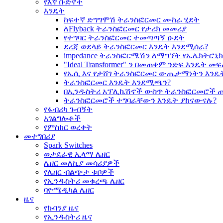
የእኛ ቡድኖች
እንዴት
ከፍተኛ ድግግሞሽ ትራንስፎርመር ሙከራ ሂደት
ለFlyback ትራንስፎርመር የታሪክ መመሪያ
የተግባር ትራንስፎርመር ተመጣጣኝ ዑደት
ደረጃ ወደላይ ትራንስፎርመር እንዴት እንደሚሰራ?
impedance ትራንስፎርሜሽን ለማግኘት የኤሌክትሮ
"Ideal Transformer" ን በመጠቀም ንድፍ እንዴት 
የኤሲ እና የታሸገ ትራንስፎርመር ውጤታማነትን እንዴ
ትራንስፎርመር እንዴት እንደሚጫን?
በኢንዱስትሪ አፕሊኬሽኖች ውስጥ ትራንስፎርመሮች 
ትራንስፎርመሮች ተግባራቸውን እንዴት ያከናውናሉ?
የፋብሪካ ጉብኝት
አገልግሎቶች
የምስክር ወረቀት
መተግበሪያ
Spark Switches
ወታደራዊ ኢላማ ሌዘር
ሌዘር መለኪያ መሳሪያዎች
የሌዘር ብልጭታ ቱቦዎች
የኢንዱስትሪ መቁረጫ ሌዘር
ባዮሜዲካል ሌዘር
ዜና
የኩባንያ ዜና
የኢንዱስትሪ ዜና