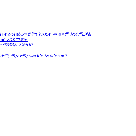
ኒክስ ትራንስፎርመሮችን እንዴት መጠቀም እንደሚቻል
መፍጠር እንደሚቻል
ት ማሻሻል ይቻላል?
ጠቃሚ ሚና የሚጫወቱት እንዴት ነው?