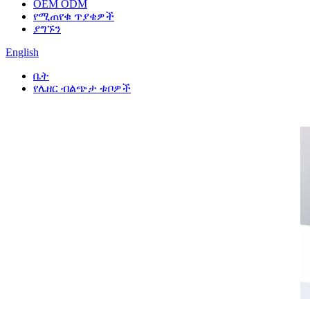
OEM ODM
የሚጠየቁ ጥያቄዎች
ያግኙን
English
ቤት
የሌዘር ብልጭታ ቱቦዎች