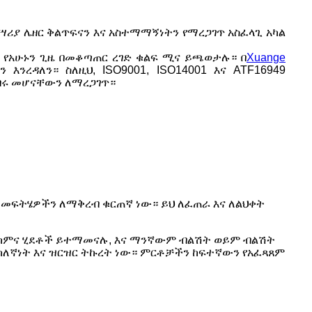
ሣሪያ ሌዘር ቅልጥፍናን እና አስተማማኝነትን የማረጋገጥ አስፈላጊ አካል
 የአሁኑን ጊዜ በመቆጣጠር ረገድ ቁልፍ ሚና ይጫወታሉ። በ
Xuange
ዳለን። ስለዚህ, ISO9001, ISO14001 እና ATF16949
ከብሩ መሆናቸውን ለማረጋገጥ።
መፍትሄዎችን ለማቅረብ ቁርጠኛ ነው። ይህ ለፈጠራ እና ለልህቀት
የሕክምና ሂደቶች ይተማመናሉ, እና ማንኛውም ብልሽት ወይም ብልሽት
ትክክለኛነት እና ዝርዝር ትኩረት ነው። ምርቶቻችን ከፍተኛውን የአፈጻጸም