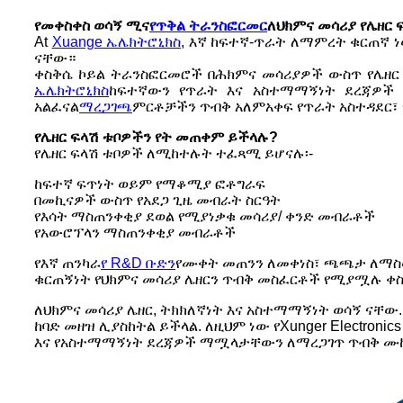
የመቀስቀስ ወሳኝ ሚና
የጥቅል ትራንስፎርመር
ለህክምና መሳሪያ የሌዘር
At
Xuange ኤሌክትሮኒክስ
, እኛ ከፍተኛ-ጥራት ለማምረት ቁርጠኛ 
ናቸው።
ቀስቅሴ ኮይል ትራንስፎርመሮች በሕክምና መሳሪያዎች ውስጥ የሌዘር 
ኤሌክትሮኒክስ
ከፍተኛውን የጥራት እና አስተማማኝነት ደረጃዎች የ
አልፈናል
ማረጋገጫ
ምርቶቻችን ጥብቅ አለምአቀፍ የጥራት አስተዳደር፣
የሌዘር ፍላሽ ቱቦዎችን የት መጠቀም ይችላሉ?
የሌዘር ፍላሽ ቱቦዎች ለሚከተሉት ተፈጻሚ ይሆናሉ፡-
ከፍተኛ ፍጥነት ወይም የማቆሚያ ፎቶግራፍ
በመኪናዎች ውስጥ የአደጋ ጊዜ መብራት ስርዓት
የእሳት ማስጠንቀቂያ ደወል የሚያነቃቁ መሳሪያ/ ቀንድ መብራቶች
የአውሮፕላን ማስጠንቀቂያ መብራቶች
የእኛ ጠንካራ
የ R&D ቡድን
የሙቀት መጠንን ለመቀነስ፣ ጫጫታ ለማስወ
ቁርጠኝነት የህክምና መሳሪያ ሌዘርን ጥብቅ መስፈርቶች የሚያሟሉ ቀ
ለህክምና መሳሪያ ሌዘር, ትክክለኛነት እና አስተማማኝነት ወሳኝ ናቸ
ከባድ መዘዝ ሊያስከትል ይችላል. ለዚህም ነው የXunger Electro
እና የአስተማማኝነት ደረጃዎች ማሟላታቸውን ለማረጋገጥ ጥብቅ ሙ