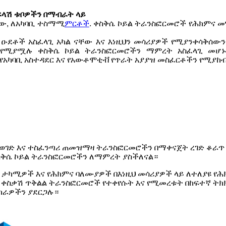
 ፍላሽ ቱቦዎችን በማብራት ላይ
ነው, ለአካባቢ ተስማሚ
ምርቶች
. ቀስቅሴ ኮይል ትራንስፎርመሮች የሕክምና መ
ዑደቶች አስፈላጊ አካል ናቸው እና እነዚህን መሳሪያዎች የሚያንቀሳቅሰውን
ሚያሟሉ ቀስቅሴ ኮይል ትራንስፎርመሮችን ማምረት አስፈላጊ መሆኑን እንረ
 የአካባቢ አስተዳደር እና የአውቶሞቲቭ የጥራት አያያዝ መስፈርቶችን የሚያ
ገድ እና ተስፈንጣሪ ጠመዝማዛ ትራንስፎርመሮችን በማቀናጀት ረገድ ቆራጥ 
ስቅሴ ኮይል ትራንስፎርመሮችን ለማምረት ያስችለናል።
ው. ታካሚዎች እና የሕክምና ባለሙያዎች በእነዚህ መሳሪያዎች ላይ ለተለያዩ 
nics ቀስቃሽ ጥቅልል ​​ትራንስፎርመሮች የተቀየሱት እና የሚመረቱት በከፍተኛ 
ከራዎችን ያደርጋሉ።