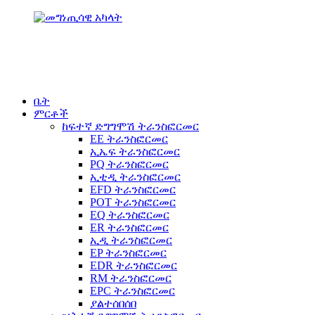
ቤት
ምርቶች
ከፍተኛ ድግግሞሽ ትራንስፎርመር
EE ትራንስፎርመር
ኢኤፍ ትራንስፎርመር
PQ ትራንስፎርመር
ኢቲዲ ትራንስፎርመር
EFD ትራንስፎርመር
POT ትራንስፎርመር
EQ ትራንስፎርመር
ER ትራንስፎርመር
ኢዲ ትራንስፎርመር
EP ትራንስፎርመር
EDR ትራንስፎርመር
RM ትራንስፎርመር
EPC ትራንስፎርመር
ያልተሰበሰበ