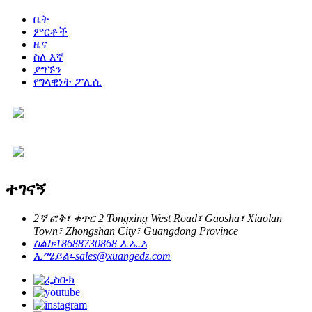
ቤት
ምርቶች
ዜና
ስለ እኛ
ያግኙን
የግላዊነት ፖሊሲ
ተገናኝ
2ኛ ፎቅ፣ ቁጥር 2 Tongxing West Road፣ Gaosha፣ Xiaolan
Town፣ Zhongshan City፣ Guangdong Province
ስልክ፡
18688730868 እ.ኤ.አ
ኢሜይል፡-
sales@xuangedz.com