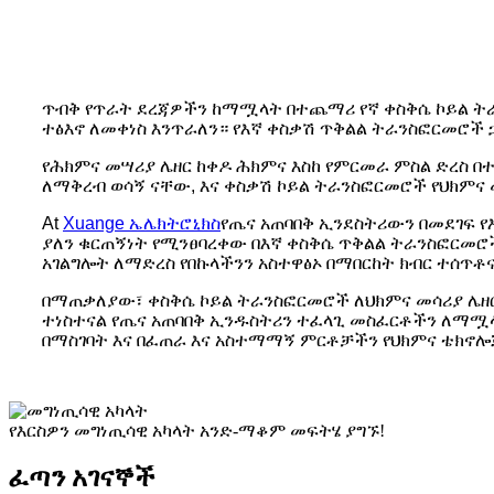
ጥብቅ የጥራት ደረጃዎችን ከማሟላት በተጨማሪ የኛ ቀስቅሴ ኮይል ትራ
ተፅእኖ ለመቀነስ እንጥራለን። የእኛ ቀስቃሽ ጥቅልል ​​ትራንስፎርመሮች
የሕክምና መሣሪያ ሌዘር ከቀዶ ሕክምና እስከ የምርመራ ምስል ድረስ በ
ለማቅረብ ወሳኝ ናቸው, እና ቀስቃሽ ኮይል ትራንስፎርመሮች የህክምና መ
At
Xuange ኤሌክትሮኒክስ
የጤና አጠባበቅ ኢንደስትሪውን በመደገፍ 
ያለን ቁርጠኝነት የሚንፀባረቀው በእኛ ቀስቅሴ ጥቅልል ​​ትራንስፎርመ
አገልግሎት ለማድረስ የበኩላችንን አስተዋፅኦ በማበርከት ክብር ተሰጥቶ
በማጠቃለያው፣ ቀስቅሴ ኮይል ትራንስፎርመሮች ለህክምና መሳሪያ ሌዘር
ተነስተናል የጤና አጠባበቅ ኢንዱስትሪን ተፈላጊ መስፈርቶችን ለማሟላ
በማስገባት እና በፈጠራ እና አስተማማኝ ምርቶቻችን የህክምና ቴክኖሎጂ
የእርስዎን መግነጢሳዊ አካላት አንድ-ማቆም መፍትሄ ያግኙ!
ፈጣን አገናኞች