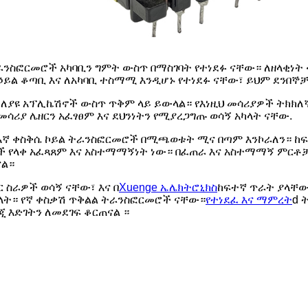
ንስፎርመሮች አካባቢን ግምት ውስጥ በማስገባት የተነደፉ ናቸው። ለዘላቂነት 
 ኃይል ቆጣቢ እና ለአካባቢ ተስማሚ እንዲሆኑ የተነደፉ ናቸው፣ ይህም ደንበኞቻ
ተለያዩ አፕሊኬሽኖች ውስጥ ጥቅም ላይ ይውላል። የእነዚህ መሳሪያዎች ትክክለ
ሳሪያ ሌዘርን አፈፃፀም እና ደህንነትን የሚያረጋግጡ ወሳኝ አካላት ናቸው.
የእኛ ቀስቅሴ ኮይል ትራንስፎርመሮች በሚጫወቱት ሚና በጣም እንኮራለን። ከ
ሮች የላቀ አፈጻጸም እና አስተማማኝነት ነው። በፈጠራ እና አስተማማኝ ምርቶ
ናል።
 ስራዎች ወሳኝ ናቸው፣ እና በ
Xuenge ኤሌክትሮኒክስ
ከፍተኛ ጥራት ያላቸው
ት። የኛ ቀስቃሽ ጥቅልል ​​ትራንስፎርመሮች ናቸው።
የተነደፈ እና ማምረት
d 
 እድገትን ለመደገፍ ቆርጠናል ።