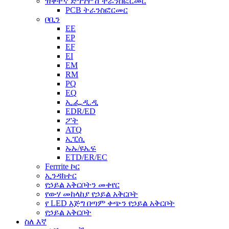
ዝቅተኛ ድግግሞሽ ትራንስፎርመር
PCB ትራንስፎርመር
ቦቢን
EE
EP
EF
EI
EM
RM
PQ
EQ
ኢ.ፌ.ዲ.ዲ
EDR/ED
ፖት
ATQ
ኢፒሲ
ኡኡ/ዩኤፍ
ETD/ER/EC
Ferrrite ኮር
ኢንዳክተር
የኃይል አቅርቦትን መቀየር
የውሃ መከላከያ የኃይል አቅርቦት
የ LED እጅግ በጣም ቀጭን የኃይል አቅርቦት
የኃይል አቅርቦት
ስለ እኛ