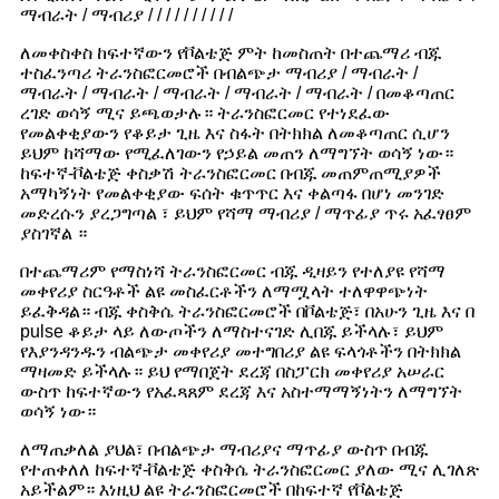
ማብራት / ማብሪያ / / / / / / / / / /
ለመቀስቀስ ከፍተኛውን የቮልቴጅ ምት ከመስጠት በተጨማሪ ብጁ
ተስፈንጣሪ ትራንስፎርመሮች በብልጭታ ማብሪያ / ማብራት /
ማብራት / ማብራት / ማብራት / ማብራት / ማብራት / በመቆጣጠር
ረገድ ወሳኝ ሚና ይጫወታሉ። ትራንስፎርመር የተነደፈው
የመልቀቂያውን የቆይታ ጊዜ እና ስፋት በትክክል ለመቆጣጠር ሲሆን
ይህም ከሻማው የሚፈለገውን የኃይል መጠን ለማግኘት ወሳኝ ነው።
ከፍተኛ-ቮልቴጅ ቀስቃሽ ትራንስፎርመር በብጁ መጠምጠሚያዎች
አማካኝነት የመልቀቂያው ፍሰት ቁጥጥር እና ቀልጣፋ በሆነ መንገድ
መድረሱን ያረጋግጣል ፣ ይህም የሻማ ማብሪያ / ማጥፊያ ጥሩ አፈፃፀም
ያስገኛል ።
በተጨማሪም የማስነሻ ትራንስፎርመር ብጁ ዲዛይን የተለያዩ የሻማ
መቀየሪያ ስርዓቶች ልዩ መስፈርቶችን ለማሟላት ተለዋዋጭነት
ይፈቅዳል። ብጁ ቀስቅሴ ትራንስፎርመሮች በቮልቴጅ፣ በአሁን ጊዜ እና በ
pulse ቆይታ ላይ ለውጦችን ለማስተናገድ ሊበጁ ይችላሉ፣ ይህም
የእያንዳንዱን ብልጭታ መቀየሪያ መተግበሪያ ልዩ ፍላጎቶችን በትክክል
ማዛመድ ይችላሉ። ይህ የማበጀት ደረጃ በስፓርክ መቀየሪያ አሠራር
ውስጥ ከፍተኛውን የአፈጻጸም ደረጃ እና አስተማማኝነትን ለማግኘት
ወሳኝ ነው።
ለማጠቃለል ያህል፣ በብልጭታ ማብሪያና ማጥፊያ ውስጥ በብጁ
የተጠቀለለ ከፍተኛ-ቮልቴጅ ቀስቅሴ ትራንስፎርመር ያለው ሚና ሊገለጽ
አይችልም። እነዚህ ልዩ ትራንስፎርመሮች በከፍተኛ የቮልቴጅ