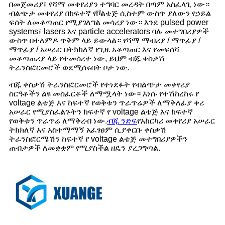
በመጀመሪያ፣ የሻማ መቀየሪያን ተግባር መረዳት በጣም አስፈላጊ ነው።
ብልጭታ መቀየሪያ በከፍተኛ የቮልቴጅ ሲስተም ውስጥ ያለውን የኃይል
ፍሰት ለመቆጣጠር የሚያገለግል መሳሪያ ነው። እንደ pulsed power
systems፣ lasers እና particle accelerators ባሉ መተግበሪያዎች
ውስጥ በተለምዶ ጥቅም ላይ ይውላል። የሻማ ማብሪያ / ማጥፊያ /
ማጥፊያ / አሠራር በትክክለኛ የጊዜ አቆጣጠር እና የመፍሰሻ
መቆጣጠሪያ ላይ የተመሰረተ ነው, ይህም ብጁ ቀስቃሽ
ትራንስፎርመሮች ወደሚሰሩበት ቦታ ነው.
ብጁ ቀስቃሽ ትራንስፎርመሮች የተነደፉት የብልጭታ መቀየሪያ
ስርዓቶችን ልዩ መስፈርቶች ለማሟላት ነው። እነሱ የተሽከረከሩ የ
voltage ልቴጅ እና ከፍተኛ የወቅቱን ጥራጥሬዎች ለማቅለፊያ ቀሪ
አሠራር የሚያስፈልጉትን ከፍተኛ የ voltage ልቴጅ እና ከፍተኛ
የወቅቱን ጥራጥሬ ለማቅረብ ነው.
ብጁ ንድፍ
የአከርካሪ መቀየሪያ አሠራር
ትክክለኛ እና አስተማማኝ አፈፃፀም ሲያቀርቡ ቀስቃሽ
ትራንስፎርሜሽን ከፍተኛ የ voltage ልቴጅ መተግበሪያዎችን
ጠብታዎች ለመቋቋም የሚያስችል ዘዴን ያረጋግጣል.