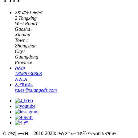
2ኛ ፎቅ፣ ቁጥር
2 Tongxing
West Road፣
Gaosha፣
Xiaolan
Town፣
Zhongshan
City፣
Guangdong
Province
ስልክ፡
18688730868
እ.ኤ.አ
ኢሜይል፡-
sales@xuangedz.com
© የቅጂ መብት - 2010-2023: ሁሉም መብቶች የተጠበቁ ናቸው.