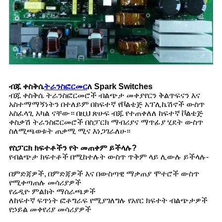
ብጁ ቀስቅሴ
ትራንስፎርመር
ለ Spark Switches
ብጁ ቀስቅሴ ትራንስፎርመሮች ብልጭታ መቀያየርን ቅልጥፍናን እና
አስተማማኝነትን በተለይም በከፍተኛ የቮልቴጅ አፕሊኬሽኖች ውስጥ
አስፈላጊ አካል ናቸው። በዚህ ጽሁፍ ብጁ የተጠቀለለ ከፍተኛ ቮልቴጅ
ቀስቃሽ ትራንስፎርመሮች በስፓርክ ማብሪያና ማጥፊያ ሂደት ውስጥ
ስለሚጫወቱት ጠቃሚ ሚና እነጋገራለሁ።
የስፓርክ ክፍተቶችን የት መጠቀም ይችላሉ?
የብልጭታ ክፍተቶች በሚከተሉት ውስጥ ጥቅም ላይ ሊውሉ ይችላሉ-
በምድጃዎች, በምድጃዎች እና በውስጣዊ ማቃጠያ ሞተሮች ውስጥ
የሚቀጣጠሉ መሳሪያዎች
የሬዲዮ ምልክት ማሰራጫዎች
ለከፍተኛ ፍጥነት ፎቶግራፍ የሚያገለግሉ የአየር ክፍተት ብልጭታዎች
የኃይል መቀየሪያ መሳሪያዎች