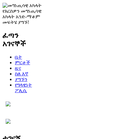
የእርስዎን መግነጢሳዊ
አካላት አንድ-ማቆም
መፍትሄ ያግኙ!
ፈጣን
አገናኞች
ቤት
ምርቶች
ዜና
ስለ እኛ
ያግኙን
የግላዊነት
ፖሊሲ
ተገናኝ