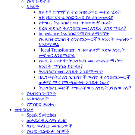
የእኛ ቡድኖች
እንዴት
ከፍተኛ ድግግሞሽ ትራንስፎርመር ሙከራ ሂደት
ለFlyback ትራንስፎርመር የታሪክ መመሪያ
የተግባር ትራንስፎርመር ተመጣጣኝ ዑደት
ደረጃ ወደላይ ትራንስፎርመር እንዴት እንደሚሰራ?
impedance ትራንስፎርሜሽን ለማግኘት
የኤሌክትሮኒክስ ትራንስፎርመሮችን እንዴት መጠቀም
እንደሚቻል
"Ideal Transformer" ን በመጠቀም ንድፍ እንዴት
መፍጠር እንደሚቻል
የኤሲ እና የታሸገ ትራንስፎርመር ውጤታማነትን
እንዴት ማሻሻል ይቻላል?
ትራንስፎርመር እንዴት እንደሚጫን?
በኢንዱስትሪ አፕሊኬሽኖች ውስጥ ትራንስፎርመሮች
ጠቃሚ ሚና የሚጫወቱት እንዴት ነው?
ትራንስፎርመሮች ተግባራቸውን እንዴት ያከናውናሉ?
የፋብሪካ ጉብኝት
አገልግሎቶች
የምስክር ወረቀት
መተግበሪያ
Spark Switches
ወታደራዊ ኢላማ ሌዘር
ሌዘር መለኪያ መሳሪያዎች
የሌዘር ብልጭታ ቱቦዎች