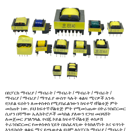
በስፓርክ ማብሪያ / ማብራት / ማብራት / ማብራት / ማብራት /
ማብሪያ / ማብሪያ / ማጥፊያ ውስጥ ካሉት ቁልፍ ሚናዎች አንዱ
የኃይል ፍሰትን ለመቀስቀስ የሚያስፈልገውን ከፍተኛ የቮልቴጅ ምት
መስጠት ነው. ይህ ከፍተኛ-ቮልቴጅ ምት የሚመነጨው በትራንስፎርመር
ሲሆን በሻማው ኤሌክትሮዶች መካከል ያለውን የጋዝ መበላሸት
ለመጀመር ያገለግላል. የብጁ ኮይል ከፍተኛ-ቮልቴጅ ቀስቃሽ
ትራንስፎርመር የመቀስቀስ ሂደት በአስፈላጊው ትክክለኛነት እና ፍጥነት
እንዲከሰት ቁልፍ ሚና ይጫወታል ይህም ለስፓርክ ማብሪያ / ማብራት /