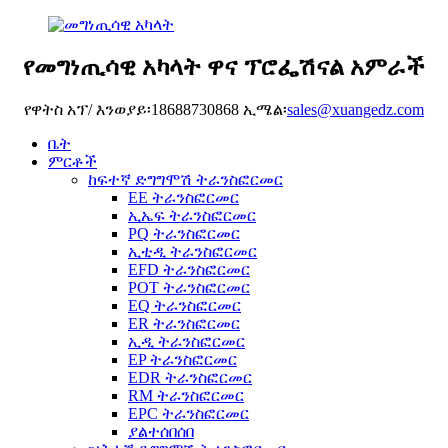
የመግነጢሳዊ አካላት ዋና ፕሮፌሽናል አምራች
የዋትስ አፕ/ እንወያይ፡18688730868 ኢሜል፡
sales@xuangedz.com
ቤት
ምርቶች
ከፍተኛ ድግግሞሽ ትራንስፎርመር
EE ትራንስፎርመር
ኢኤፍ ትራንስፎርመር
PQ ትራንስፎርመር
ኢቲዲ ትራንስፎርመር
EFD ትራንስፎርመር
POT ትራንስፎርመር
EQ ትራንስፎርመር
ER ትራንስፎርመር
ኢዲ ትራንስፎርመር
EP ትራንስፎርመር
EDR ትራንስፎርመር
RM ትራንስፎርመር
EPC ትራንስፎርመር
ያልተሰበሰበ