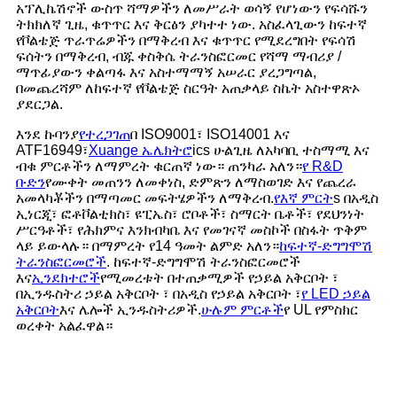
አፕሊኬሽኖች ውስጥ ሻማዎችን ለመሥራት ወሳኝ የሆነውን የፍሳሹን
ትክክለኛ ጊዜ, ቁጥጥር እና ቅርፅን ያካተተ ነው. አስፈላጊውን ከፍተኛ
የቮልቴጅ ጥራጥሬዎችን በማቅረብ እና ቁጥጥር የሚደረግበት የፍሳሽ
ፍሰትን በማቅረብ, ብጁ ቀስቅሴ ትራንስፎርመር የሻማ ማብሪያ /
ማጥፊያውን ቀልጣፋ እና አስተማማኝ አሠራር ያረጋግጣል,
በመጨረሻም ለከፍተኛ የቮልቴጅ ስርዓት አጠቃላይ ስኬት አስተዋጽኦ
ያደርጋል.
እንደ ኩባንያ
የተረጋገጠ
በ ISO9001፣ ISO14001 እና
ATF16949፣
Xuange ኤሌክትሮ
ics ሁልጊዜ ለአካባቢ ተስማሚ እና
ብቁ ምርቶችን ለማምረት ቁርጠኛ ነው። ጠንካራ አለን።
የ R&D
ቡድን
የሙቀት መጠንን ለመቀነስ, ድምጽን ለማስወገድ እና የጨረራ
አመላካቾችን በማጣመር መፍትሄዎችን ለማቅረብ.
የእኛ ምርት
s በአዲስ
ኢነርጂ፣ ፎቶቮልቲክስ፣ ዩፒኤስ፣ ሮቦቶች፣ ስማርት ቤቶች፣ የደህንነት
ሥርዓቶች፣ የሕክምና እንክብካቤ እና የመገናኛ መስኮች በስፋት ጥቅም
ላይ ይውላሉ። በማምረት የ14 ዓመት ልምድ አለን።
ከፍተኛ-ድግግሞሽ
ትራንስፎርመሮች
. ከፍተኛ-ድግግሞሽ ትራንስፎርመሮች
እና
ኢንደክተሮች
የሚመረቱት በተጠቃሚዎች የኃይል አቅርቦት ፣
በኢንዱስትሪ ኃይል አቅርቦት ፣ በአዲስ የኃይል አቅርቦት ፣
የ LED ኃይል
አቅርቦት
እና ሌሎች ኢንዱስትሪዎች.
ሁሉም ምርቶች
የ UL የምስክር
ወረቀት አልፈዋል።