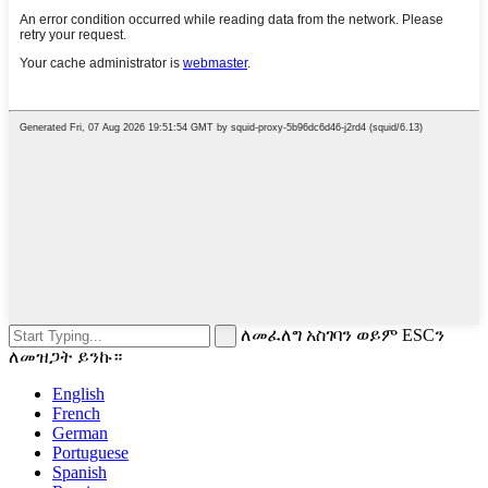
ለመፈለግ አስገባን ወይም ESCን
ለመዝጋት ይንኩ።
English
French
German
Portuguese
Spanish