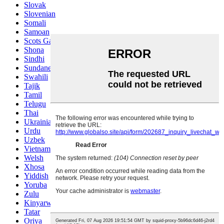
Slovak
Slovenian
Somali
Samoan
Scots Gaelic
Shona
Sindhi
Sundanese
Swahili
Tajik
Tamil
Telugu
Thai
Ukrainian
Urdu
Uzbek
Vietnamese
Welsh
Xhosa
Yiddish
Yoruba
Zulu
Kinyarwanda
Tatar
Oriya