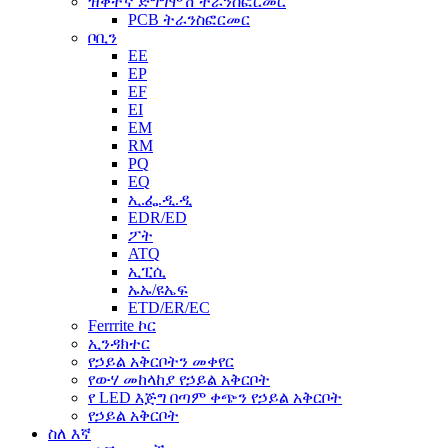
ዝቅተኛ ድግግሞሽ ትራንስፎርመር
PCB ትራንስፎርመር
ቦቢን
EE
EP
EF
EI
EM
RM
PQ
EQ
ኢ.ፌ.ዲ.ዲ
EDR/ED
ፖት
ATQ
ኢፒሲ
ኡኡ/ዩኤፍ
ETD/ER/EC
Ferrrite ኮር
ኢንዳክተር
የኃይል አቅርቦትን መቀየር
የውሃ መከላከያ የኃይል አቅርቦት
የ LED እጅግ በጣም ቀጭን የኃይል አቅርቦት
የኃይል አቅርቦት
ስለ እኛ