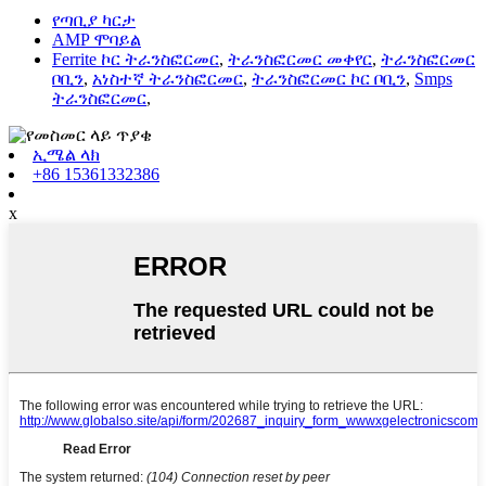
የጣቢያ ካርታ
AMP ሞባይል
Ferrite ኮር ትራንስፎርመር
,
ትራንስፎርመር መቀየር
,
ትራንስፎርመር
ቦቢን
,
አነስተኛ ትራንስፎርመር
,
ትራንስፎርመር ኮር ቦቢን
,
Smps
ትራንስፎርመር
,
ኢሜል ላክ
+86 15361332386
x