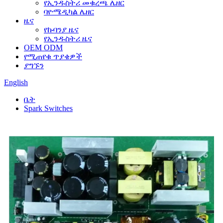
የኢንዱስትሪ መቁረጫ ሌዘር
ባዮሜዲካል ሌዘር
ዜና
የኩባንያ ዜና
የኢንዱስትሪ ዜና
OEM ODM
የሚጠየቁ ጥያቄዎች
ያግኙን
English
ቤት
Spark Switches