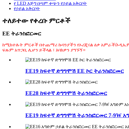
የ LED እጅግ በጣም ቀጭን የኃይል አቅርቦት
የኃይል አቅርቦት
ተለይተው የቀረቡ ምርቶች
EE ትራንስፎርመር
ከሚከተሉት ምርቶች በተጨማሪ ኩባንያችን የኦሪጂናል ዕቃ አምራች/ኦዲኤም 
ፍጹም አጥጋቢ ሊሆን ይችላል ፣ እባክዎን ያግኙኝ።
EE19 ከፍተኛ ድግግሞሽ EE ኮር ትራንስፎርመር
EE28 ከፍተኛ ድግግሞሽ ትራንስፎርመር
EE19 ከፍተኛ ድግግሞሽ ትራንስፎርመር 7-9W አ