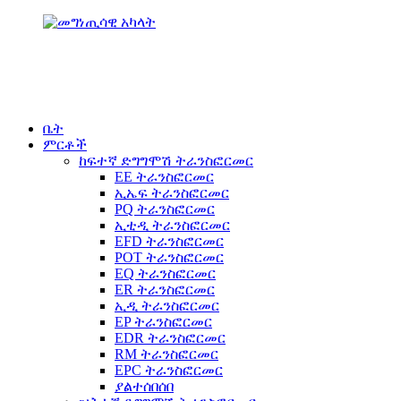
ቤት
ምርቶች
ከፍተኛ ድግግሞሽ ትራንስፎርመር
EE ትራንስፎርመር
ኢኤፍ ትራንስፎርመር
PQ ትራንስፎርመር
ኢቲዲ ትራንስፎርመር
EFD ትራንስፎርመር
POT ትራንስፎርመር
EQ ትራንስፎርመር
ER ትራንስፎርመር
ኢዲ ትራንስፎርመር
EP ትራንስፎርመር
EDR ትራንስፎርመር
RM ትራንስፎርመር
EPC ትራንስፎርመር
ያልተሰበሰበ