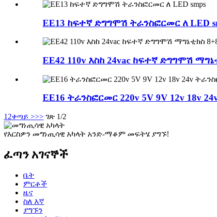
EE13 ከፍተኛ ድግግሞሽ ትራንስፎርመር ለ LED s
EE42 110v እስከ 24vac ከፍተኛ ድግግሞሽ ማግ
EE16 ትራንስፎርመር 220v 5V 9V 12v 18v 2
1
2
ቀጣይ >
>>
ገጽ 1/2
የእርስዎን መግነጢሳዊ አካላት አንድ-ማቆም መፍትሄ ያግኙ!
ፈጣን አገናኞች
ቤት
ምርቶች
ዜና
ስለ እኛ
ያግኙን