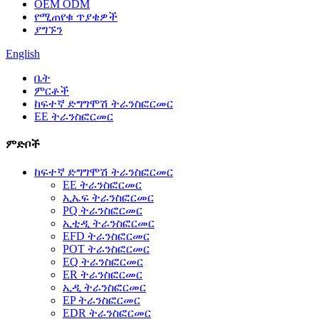
OEM ODM
የሚጠየቁ ጥያቄዎች
ያግኙን
English
ቤት
ምርቶች
ከፍተኛ ድግግሞሽ ትራንስፎርመር
EE ትራንስፎርመር
ምድቦች
ከፍተኛ ድግግሞሽ ትራንስፎርመር
EE ትራንስፎርመር
ኢኤፍ ትራንስፎርመር
PQ ትራንስፎርመር
ኢቲዲ ትራንስፎርመር
EFD ትራንስፎርመር
POT ትራንስፎርመር
EQ ትራንስፎርመር
ER ትራንስፎርመር
ኢዲ ትራንስፎርመር
EP ትራንስፎርመር
EDR ትራንስፎርመር