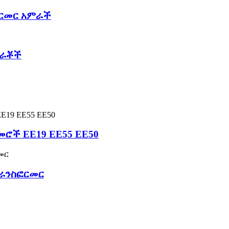
ፎርመር አምራች
ምራቾች
መሮች EE19 EE55 EE50
ትራንስፎርመር