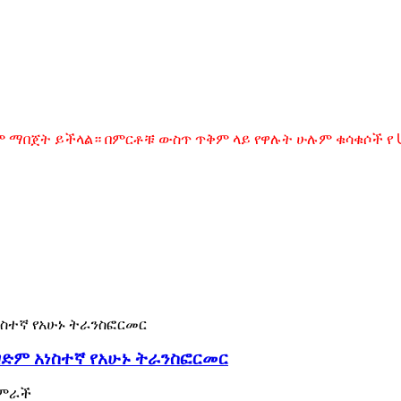
ማበጀት ይችላል። በምርቶቹ ውስጥ ጥቅም ላይ የዋሉት ሁሉም ቁሳቁሶች የ UL
ግድም አነስተኛ የአሁኑ ትራንስፎርመር