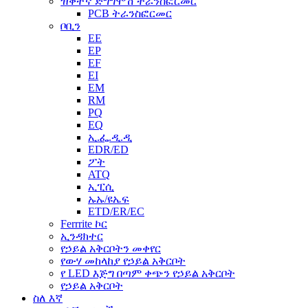
ዝቅተኛ ድግግሞሽ ትራንስፎርመር
PCB ትራንስፎርመር
ቦቢን
EE
EP
EF
EI
EM
RM
PQ
EQ
ኢ.ፌ.ዲ.ዲ
EDR/ED
ፖት
ATQ
ኢፒሲ
ኡኡ/ዩኤፍ
ETD/ER/EC
Ferrrite ኮር
ኢንዳክተር
የኃይል አቅርቦትን መቀየር
የውሃ መከላከያ የኃይል አቅርቦት
የ LED እጅግ በጣም ቀጭን የኃይል አቅርቦት
የኃይል አቅርቦት
ስለ እኛ