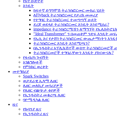
የእኛ ቡድኖች
እንዴት
ከፍተኛ ድግግሞሽ ትራንስፎርመር ሙከራ ሂደት
ለFlyback ትራንስፎርመር የታሪክ መመሪያ
የተግባር ትራንስፎርመር ተመጣጣኝ ዑደት
ደረጃ ወደላይ ትራንስፎርመር እንዴት እንደሚሰራ?
impedance ትራንስፎርሜሽን ለማግኘት የኤሌክትሮ
"Ideal Transformer" ን በመጠቀም ንድፍ እንዴት 
የኤሲ እና የታሸገ ትራንስፎርመር ውጤታማነትን እንዴ
ትራንስፎርመር እንዴት እንደሚጫን?
በኢንዱስትሪ አፕሊኬሽኖች ውስጥ ትራንስፎርመሮች 
ትራንስፎርመሮች ተግባራቸውን እንዴት ያከናውናሉ?
የፋብሪካ ጉብኝት
አገልግሎቶች
የምስክር ወረቀት
መተግበሪያ
Spark Switches
ወታደራዊ ኢላማ ሌዘር
ሌዘር መለኪያ መሳሪያዎች
የሌዘር ብልጭታ ቱቦዎች
የኢንዱስትሪ መቁረጫ ሌዘር
ባዮሜዲካል ሌዘር
ዜና
የኩባንያ ዜና
የኢንዱስትሪ ዜና