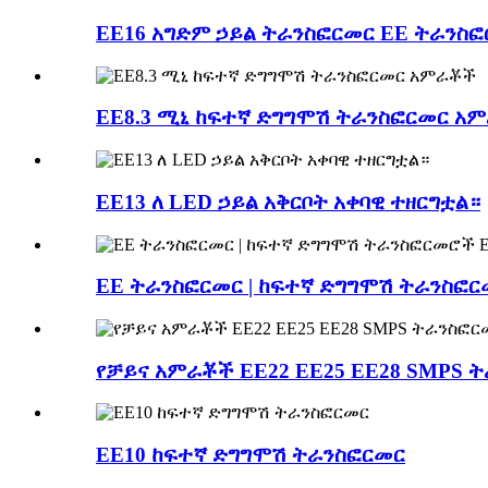
EE16 አግድም ኃይል ትራንስፎርመር EE ትራንስ
EE8.3 ሚኒ ከፍተኛ ድግግሞሽ ትራንስፎርመር አ
EE13 ለ LED ኃይል አቅርቦት አቀባዊ ተዘርግቷል።
EE ትራንስፎርመር | ከፍተኛ ድግግሞሽ ትራንስፎር
የቻይና አምራቾች EE22 EE25 EE28 SMPS 
EE10 ከፍተኛ ድግግሞሽ ትራንስፎርመር