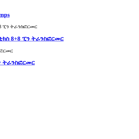
mps
ኔቲክስ 8+8 ፒን ትራንስፎርመር
4v ትራንስፎርመር