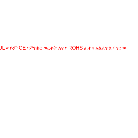
 ወይም CE የምስክር ወረቀት እና የ ROHS ፈተና አልፈዋል ፣ ዋጋው