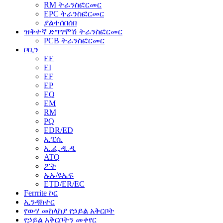
RM ትራንስፎርመር
EPC ትራንስፎርመር
ያልተሰበሰበ
ዝቅተኛ ድግግሞሽ ትራንስፎርመር
PCB ትራንስፎርመር
ቦቢን
EE
EI
EF
EP
EQ
EM
RM
PQ
EDR/ED
ኢፒሲ
ኢ.ፌ.ዲ.ዲ
ATQ
ፖት
ኡኡ/ዩኤፍ
ETD/ER/EC
Ferrrite ኮር
ኢንዳክተር
የውሃ መከላከያ የኃይል አቅርቦት
የኃይል አቅርቦትን መቀየር