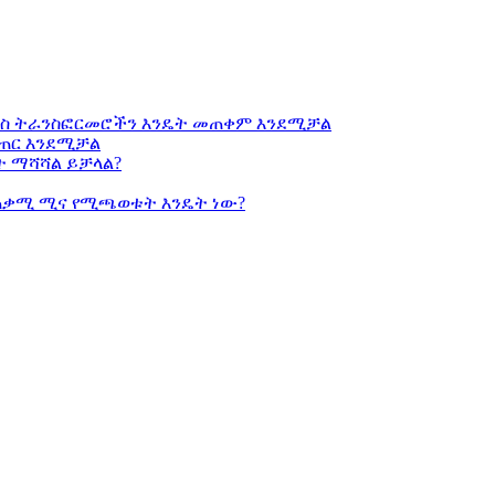
ኒክስ ትራንስፎርመሮችን እንዴት መጠቀም እንደሚቻል
መፍጠር እንደሚቻል
ት ማሻሻል ይቻላል?
ጠቃሚ ሚና የሚጫወቱት እንዴት ነው?