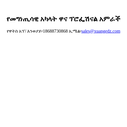
የመግነጢሳዊ አካላት ዋና ፕሮፌሽናል አምራች
የዋትስ አፕ/ እንወያይ፡18688730868 ኢሜል፡
sales@xuangedz.com