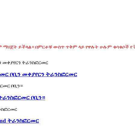
ማበጀት ይችላል። በምርቶቹ ውስጥ ጥቅም ላይ የዋሉት ሁሉም ቁሳቁሶች የ UL
ፎርመር ቦቢን መቀያየርን ትራንስፎርመር
 ትራንስፎርመር ቦቢን።
smd ትራንስፎርመር