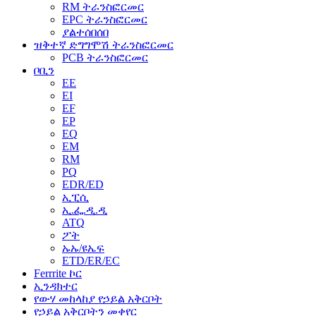
RM ትራንስፎርመር
EPC ትራንስፎርመር
ያልተሰበሰበ
ዝቅተኛ ድግግሞሽ ትራንስፎርመር
PCB ትራንስፎርመር
ቦቢን
EE
EI
EF
EP
EQ
EM
RM
PQ
EDR/ED
ኢፒሲ
ኢ.ፌ.ዲ.ዲ
ATQ
ፖት
ኡኡ/ዩኤፍ
ETD/ER/EC
Ferrrite ኮር
ኢንዳክተር
የውሃ መከላከያ የኃይል አቅርቦት
የኃይል አቅርቦትን መቀየር