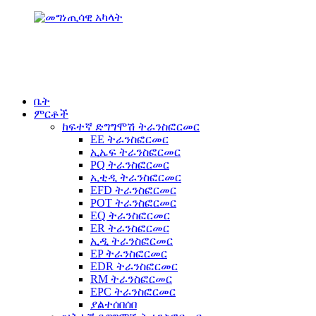
ቤት
ምርቶች
ከፍተኛ ድግግሞሽ ትራንስፎርመር
EE ትራንስፎርመር
ኢኤፍ ትራንስፎርመር
PQ ትራንስፎርመር
ኢቲዲ ትራንስፎርመር
EFD ትራንስፎርመር
POT ትራንስፎርመር
EQ ትራንስፎርመር
ER ትራንስፎርመር
ኢዲ ትራንስፎርመር
EP ትራንስፎርመር
EDR ትራንስፎርመር
RM ትራንስፎርመር
EPC ትራንስፎርመር
ያልተሰበሰበ