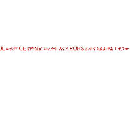
 ወይም CE የምስክር ወረቀት እና የ ROHS ፈተና አልፈዋል ፣ ዋጋው