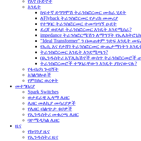
የእኛ ቡድኖች
እንዴት
ከፍተኛ ድግግሞሽ ትራንስፎርመር ሙከራ ሂደት
ለFlyback ትራንስፎርመር የታሪክ መመሪያ
የተግባር ትራንስፎርመር ተመጣጣኝ ዑደት
ደረጃ ወደላይ ትራንስፎርመር እንዴት እንደሚሰራ?
impedance ትራንስፎርሜሽን ለማግኘት የኤሌክትሮ
"Ideal Transformer" ን በመጠቀም ንድፍ እንዴት 
የኤሲ እና የታሸገ ትራንስፎርመር ውጤታማነትን እንዴ
ትራንስፎርመር እንዴት እንደሚጫን?
በኢንዱስትሪ አፕሊኬሽኖች ውስጥ ትራንስፎርመሮች 
ትራንስፎርመሮች ተግባራቸውን እንዴት ያከናውናሉ?
የፋብሪካ ጉብኝት
አገልግሎቶች
የምስክር ወረቀት
መተግበሪያ
Spark Switches
ወታደራዊ ኢላማ ሌዘር
ሌዘር መለኪያ መሳሪያዎች
የሌዘር ብልጭታ ቱቦዎች
የኢንዱስትሪ መቁረጫ ሌዘር
ባዮሜዲካል ሌዘር
ዜና
የኩባንያ ዜና
የኢንዱስትሪ ዜና