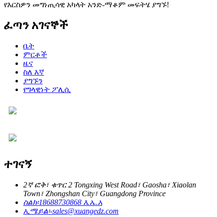
የእርስዎን መግነጢሳዊ አካላት አንድ-ማቆም መፍትሄ ያግኙ!
ፈጣን አገናኞች
ቤት
ምርቶች
ዜና
ስለ እኛ
ያግኙን
የግላዊነት ፖሊሲ
ተገናኝ
2ኛ ፎቅ፣ ቁጥር 2 Tongxing West Road፣ Gaosha፣ Xiaolan
Town፣ Zhongshan City፣ Guangdong Province
ስልክ፡
18688730868 እ.ኤ.አ
ኢሜይል፡-
sales@xuangedz.com