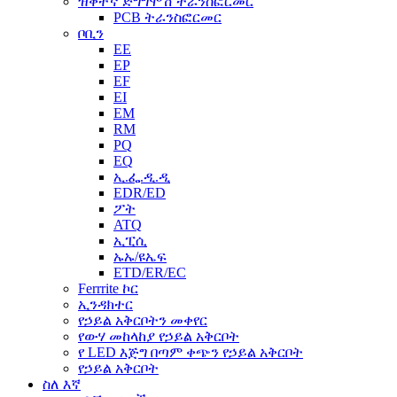
ዝቅተኛ ድግግሞሽ ትራንስፎርመር
PCB ትራንስፎርመር
ቦቢን
EE
EP
EF
EI
EM
RM
PQ
EQ
ኢ.ፌ.ዲ.ዲ
EDR/ED
ፖት
ATQ
ኢፒሲ
ኡኡ/ዩኤፍ
ETD/ER/EC
Ferrrite ኮር
ኢንዳክተር
የኃይል አቅርቦትን መቀየር
የውሃ መከላከያ የኃይል አቅርቦት
የ LED እጅግ በጣም ቀጭን የኃይል አቅርቦት
የኃይል አቅርቦት
ስለ እኛ