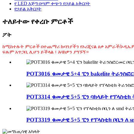
የ LED እጅግ በጣም ቀጭን የኃይል አቅርቦት
የኃይል አቅርቦት
ተለይተው የቀረቡ ምርቶች
ፖት
ከሚከተሉት ምርቶች በተጨማሪ ኩባንያችን የኦሪጂናል ዕቃ አምራች/ኦዲኤም 
ፍጹም አጥጋቢ ሊሆን ይችላል ፣ እባክዎን ያግኙኝ።
POT3016 ቁመታዊ 5+4 ፒን bakelite ትራንስ
POT3314 ቁመታዊ 5+5 ፒን ባክላይት የፕላስቲክ
POT3319 ቁመታዊ 5+5 ፒን የፕላስቲክ ቦቢን ለ 