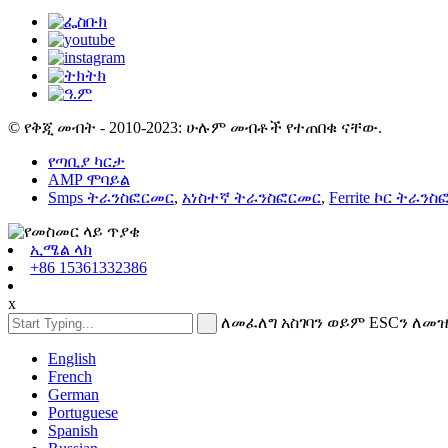
© የቅጂ መብት - 2010-2023: ሁሉም መብቶች የተጠበቁ ናቸው.
የጣቢያ ካርታ
AMP ሞባይል
Smps ትራንስፎርመር
,
አነስተኛ ትራንስፎርመር
,
Ferrite ኮር ትራን
ኢሜል ላክ
+86 15361332386
x
ለመፈለግ አስገባን ወይም ESCን ለመ
English
French
German
Portuguese
Spanish