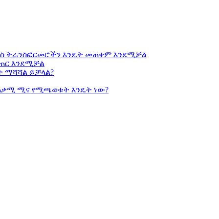
ኒክስ ትራንስፎርመሮችን እንዴት መጠቀም እንደሚቻል
መፍጠር እንደሚቻል
ት ማሻሻል ይቻላል?
ጠቃሚ ሚና የሚጫወቱት እንዴት ነው?