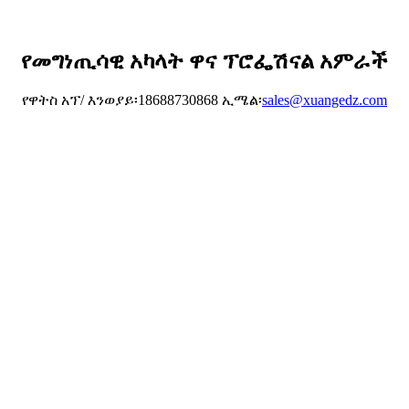
የመግነጢሳዊ አካላት ዋና ፕሮፌሽናል አምራች
የዋትስ አፕ/ እንወያይ፡18688730868 ኢሜል፡
sales@xuangedz.com