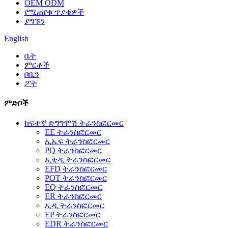
OEM ODM
የሚጠየቁ ጥያቄዎች
ያግኙን
English
ቤት
ምርቶች
ቦቢን
ፖት
ምድቦች
ከፍተኛ ድግግሞሽ ትራንስፎርመር
EE ትራንስፎርመር
ኢኤፍ ትራንስፎርመር
PQ ትራንስፎርመር
ኢቲዲ ትራንስፎርመር
EFD ትራንስፎርመር
POT ትራንስፎርመር
EQ ትራንስፎርመር
ER ትራንስፎርመር
ኢዲ ትራንስፎርመር
EP ትራንስፎርመር
EDR ትራንስፎርመር