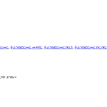
ስፎርመር
,
ትራንስፎርመር መቀየር
,
ትራንስፎርመር ቦቢን
,
ትራንስፎርመር ኮር ቦቢ
ዝጋት ይንኩ።