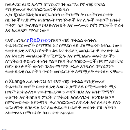
ከወታደር ሌዘር ኢላማ ከማድረግ በተጨማሪ የኛ ብጁ የኮይል
ማስጀመሪያ ትራንስፎርመሮች በአዲስ
ኢነርጂ፣ፎቶቮልቲክስ፣ዩፒኤስ፣ሮቦቶች፣ስማርት ቤቶች፣የደህንነት
ስርዓቶች፣የህክምና አገልግሎት፣ግንኙነቶች እና ሌሎች መስኮች በስፋት
ጥቅም ላይ ውለዋል። ይህ ሁለገብነት እና መላመድ የኛን ምርቶች ጥራት
እና አፈጻጸም ማሳያ ነው።
የእኛ ጠንካራ
የ R&D ቡድን
የእኛን ብጁ ጥቅልል ​​ቀስቅሴ
ትራንስፎርመሮች በማሻሻል እና በማደስ ላይ ያለማቋረጥ እየሰራ ነው።
የወታደራዊ አፕሊኬሽኖችን ልዩ እና ተፈላጊ መስፈርቶች ተረድተናል
እና እነዚህን መስፈርቶች የሚያሟሉ እና የሚበልጡ መፍትሄዎችን
ለማቅረብ ቆርጠን ተነስተናል። የእኛ ትራንስፎርመሮች በጣም አስቸጋሪ
በሆኑ ሁኔታዎች ውስጥ በአስተማማኝ ሁኔታ እንዲሰሩ በማረጋገጥ
የወታደራዊ ስራዎችን ጥብቅ መስፈርቶች ለማሟላት የተነደፉ ናቸው።
በ Xuange ኤሌክትሮኒክስ፣ የእኛ ብጁ ጥቅልል ​​ማስጀመሪያ
ትራንስፎርመሮች በወታደራዊ ሌዘር ኢላማ ላይ በሚጫወቱት ሚና
በጣም እንኮራለን። የመተግበሪያውን ወሳኝ ባህሪ እና አስተማማኝ፣
ቀልጣፋ እና ትክክለኛ ምርት የማቅረብ አስፈላጊነት እንገነዘባለን።
በምናመርተው እያንዳንዱ ትራንስፎርመር ለጥራት እና ለላቀነት ያለን
ቁርጠኝነት ይገለጣል እና ለወታደራዊ ስራዎች መሳካት የበኩላችንን
አስተዋፅኦ በማበርከት ክብር ተሰጥቶናል።