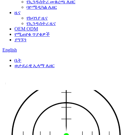
የኢንዱስትሪ መቁረጫ ሌዘር
ባዮሜዲካል ሌዘር
ዜና
የኩባንያ ዜና
የኢንዱስትሪ ዜና
OEM ODM
የሚጠየቁ ጥያቄዎች
ያግኙን
English
ቤት
ወታደራዊ ኢላማ ሌዘር