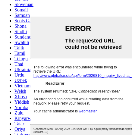
Slovenian
Somali
Samoan
Scots Gaelic
Shona
Sindhi
Sundanese
Swahili
Tajik
Tamil
Telugu
Thai
Ukrainian
Urdu
Uzbek
Vietnamese
Welsh
Xhosa
Yiddish
Yoruba
Zulu
Kinyarwanda
Tatar
Oriya
Turkmen