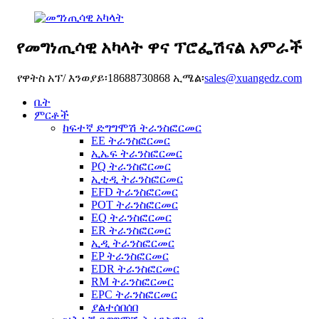
የመግነጢሳዊ አካላት ዋና ፕሮፌሽናል አምራች
የዋትስ አፕ/ እንወያይ፡18688730868 ኢሜል፡
sales@xuangedz.com
ቤት
ምርቶች
ከፍተኛ ድግግሞሽ ትራንስፎርመር
EE ትራንስፎርመር
ኢኤፍ ትራንስፎርመር
PQ ትራንስፎርመር
ኢቲዲ ትራንስፎርመር
EFD ትራንስፎርመር
POT ትራንስፎርመር
EQ ትራንስፎርመር
ER ትራንስፎርመር
ኢዲ ትራንስፎርመር
EP ትራንስፎርመር
EDR ትራንስፎርመር
RM ትራንስፎርመር
EPC ትራንስፎርመር
ያልተሰበሰበ