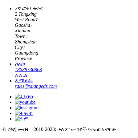
2ኛ ፎቅ፣ ቁጥር
2 Tongxing
West Road፣
Gaosha፣
Xiaolan
Town፣
Zhongshan
City፣
Guangdong
Province
ስልክ፡
18688730868
እ.ኤ.አ
ኢሜይል፡-
sales@xuangedz.com
© የቅጂ መብት - 2010-2023: ሁሉም መብቶች የተጠበቁ ናቸው.