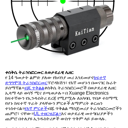
ቀስቅሴ ትራንስፎርመር ለወታደራዊ ሌዘር
የ 14 ዓመታት ልምድ ያለው የኩባንያ መሪ እንደመሆኖ
ከፍተኛ
ድግግሞሽ ትራንስፎርመር
ፕሮዳክሽን፣ የእኛ መሆኑን በመናገር ኩራት
ይሰማኛል።
ብጁ ጥቅልል
ቀስቅሴ ትራንስፎርመሮች በወታደራዊ ሌዘር
ኢላማ ላይ ወሳኝ ሚና ይጫወታሉ። በ Xuange Electronics
ከፍተኛውን የኢንዱስትሪ ደረጃ የሚያሟሉ ለአካባቢ ጥበቃ ተስማሚ
የሆኑ ከፍተኛ ጥራት ያላቸውን ምርቶች ለማምረት ቆርጠን
ተነስተናል።
የእኛ ምርቶች
ብጁ ጥቅልል ​​ማስጀመሪያ ትራንስፎርመሮችን
ጨምሮ፣ ናቸው።
UL ተዘርዝሯል።
እና ወታደራዊ መተግበሪያዎችን
ጨምሮ በተለያዩ ኢንዱስትሪዎች ውስጥ ጥቅም ላይ ይውላሉ.