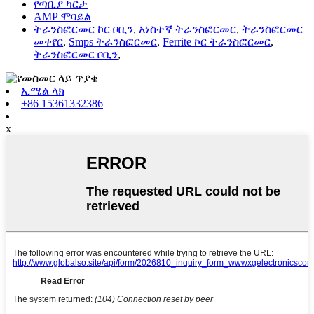
የጣቢያ ካርታ
AMP ሞባይል
ትራንስፎርመር ኮር ቦቢን
,
አነስተኛ ትራንስፎርመር
,
ትራንስፎርመር
መቀየር
,
Smps ትራንስፎርመር
,
Ferrite ኮር ትራንስፎርመር
,
ትራንስፎርመር ቦቢን
,
ኢሜል ላክ
+86 15361332386
x