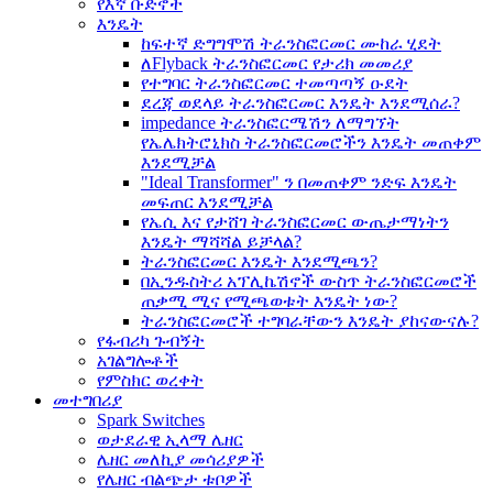
የእኛ ቡድኖች
እንዴት
ከፍተኛ ድግግሞሽ ትራንስፎርመር ሙከራ ሂደት
ለFlyback ትራንስፎርመር የታሪክ መመሪያ
የተግባር ትራንስፎርመር ተመጣጣኝ ዑደት
ደረጃ ወደላይ ትራንስፎርመር እንዴት እንደሚሰራ?
impedance ትራንስፎርሜሽን ለማግኘት
የኤሌክትሮኒክስ ትራንስፎርመሮችን እንዴት መጠቀም
እንደሚቻል
"Ideal Transformer" ን በመጠቀም ንድፍ እንዴት
መፍጠር እንደሚቻል
የኤሲ እና የታሸገ ትራንስፎርመር ውጤታማነትን
እንዴት ማሻሻል ይቻላል?
ትራንስፎርመር እንዴት እንደሚጫን?
በኢንዱስትሪ አፕሊኬሽኖች ውስጥ ትራንስፎርመሮች
ጠቃሚ ሚና የሚጫወቱት እንዴት ነው?
ትራንስፎርመሮች ተግባራቸውን እንዴት ያከናውናሉ?
የፋብሪካ ጉብኝት
አገልግሎቶች
የምስክር ወረቀት
መተግበሪያ
Spark Switches
ወታደራዊ ኢላማ ሌዘር
ሌዘር መለኪያ መሳሪያዎች
የሌዘር ብልጭታ ቱቦዎች