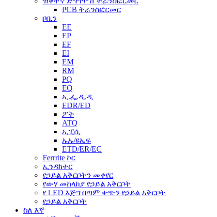
ዝቅተኛ ድግግሞሽ ትራንስፎርመር
PCB ትራንስፎርመር
ቦቢን
EE
EP
EF
EI
EM
RM
PQ
EQ
ኢ.ፌ.ዲ.ዲ
EDR/ED
ፖት
ATQ
ኢፒሲ
ኡኡ/ዩኤፍ
ETD/ER/EC
Ferrrite ኮር
ኢንዳክተር
የኃይል አቅርቦትን መቀየር
የውሃ መከላከያ የኃይል አቅርቦት
የ LED እጅግ በጣም ቀጭን የኃይል አቅርቦት
የኃይል አቅርቦት
ስለ እኛ