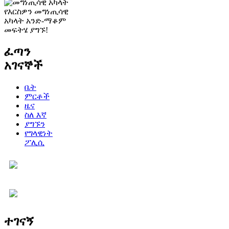
የእርስዎን መግነጢሳዊ
አካላት አንድ-ማቆም
መፍትሄ ያግኙ!
ፈጣን
አገናኞች
ቤት
ምርቶች
ዜና
ስለ እኛ
ያግኙን
የግላዊነት
ፖሊሲ
ተገናኝ