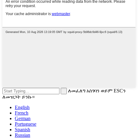
ለመፈለግ አስገባን ወይም ESCን
ለመዝጋት ይንኩ።
English
French
German
Portuguese
Spanish
Russian