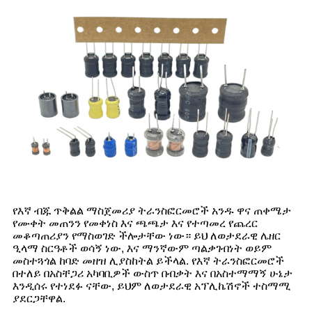
የእኛ ብጁ ጥቅልል ​​ማስጀመሪያ ትራንስፎርመሮች አንዱ ዋና ጠቀሜታ
የሙቀት መጠንን የመቀነስ እና ጫጫታ እና የተጣመረ የጨረር
መቆጣጠሪያን የማስወገድ ችሎታቸው ነው። ይህ ለወታደራዊ ሌዘር
ዒላማ ስርዓቶች ወሳኝ ነው, እና ማንኛውም ጣልቃገብነት ወይም
መስተጓጎል ከባድ መዘዝ ሊያስከትል ይችላል. የእኛ ትራንስፎርመሮች
በተለይ በአስቸጋሪ አካባቢዎች ውስጥ በብቃት እና በአስተማማኝ ሁኔታ
እንዲሰሩ የተነደፉ ናቸው, ይህም ለወታደራዊ አፕሊኬሽኖች ተስማሚ
ያደርጋቸዋል.