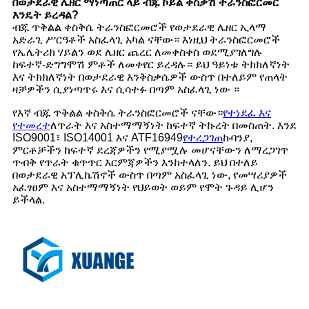
በወታደራዊ ሌዘር ማነጣጠር ላይ ብጁ ኮይል ቀስቃሽ ትራንስፎርመር
እንዴት ይረዳል?
ብጁ ጥቅልል ​​ቀስቅሴ ትራንስፎርመሮች የወታደራዊ ሌዘር ኢላማ
አድራጊ ሥርዓቶች አስፈላጊ አካል ናቸው። እነዚህ ትራንስፎርመሮች
የኤሌትሪክ ሃይልን ወደ ሌዘር ጨረር ለመቀስቀስ ወደሚያገለግሉ
ከፍተኛ-ድግግሞሽ ምቶች ለመቀየር ይረዳሉ። ይህ ዓይነቱ ትክክለኛነት
እና ትክክለኛነት በወታደራዊ እንቅስቃሴዎች ውስጥ በተለይም የጠላት
ዛቻዎችን ሲያነጣጥሩ እና ሲሳተፉ በጣም አስፈላጊ ነው ።
የእኛ ብጁ ጥቅልል ​​ቀስቅሴ ትራንስፎርመሮች ናቸው።
የተነደፈ እና
የተመረተ
ለጥራት እና አስተማማኝነት ከፍተኛ ትኩረት በመስጠት. እንደ
ISO9001፣ ISO14001 እና ATF16949
የተረጋገጠ
ኩባንያ,
ምርቶቻችን ከፍተኛ ደረጃዎችን የሚያሟሉ መሆናቸውን ለማረጋገጥ
ጥብቅ የጥራት ቁጥጥር እርምጃዎችን እንከተላለን. ይህ በተለይ
በወታደራዊ አፕሊኬሽኖች ውስጥ በጣም አስፈላጊ ነው, የመሣሪያዎች
አፈፃፀም እና አስተማማኝነት የህይወት ወይም የሞት ጉዳይ ሊሆን
ይችላል.